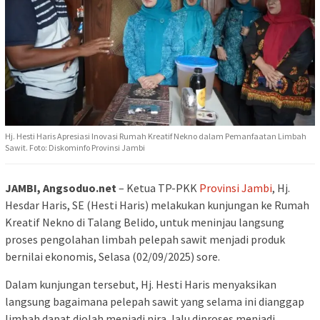
Hj. Hesti Haris Apresiasi Inovasi Rumah Kreatif Nekno dalam Pemanfaatan Limbah
Sawit. Foto: Diskominfo Provinsi Jambi
JAMBI, Angsoduo.net
– Ketua TP-PKK
Provinsi Jambi
, Hj.
Hesdar Haris, SE (Hesti Haris) melakukan kunjungan ke Rumah
Kreatif Nekno di Talang Belido, untuk meninjau langsung
proses pengolahan limbah pelepah sawit menjadi produk
bernilai ekonomis, Selasa (02/09/2025) sore.
Dalam kunjungan tersebut, Hj. Hesti Haris menyaksikan
langsung bagaimana pelepah sawit yang selama ini dianggap
limbah dapat diolah menjadi nira, lalu diproses menjadi