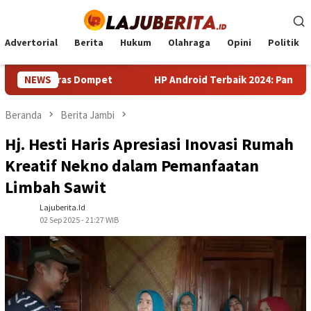
Loncat
ke
konten
Advertorial
Berita
Hukum
Olahraga
Opini
Politik
uras Dompet
NEWS
HP Android Terbaik 2024: Panduan Lengkap 
Beranda
Berita Jambi
Hj. Hesti Haris Apresiasi Inovasi Rumah
Kreatif Nekno dalam Pemanfaatan
Limbah Sawit
Lajuberita.id
02 Sep 2025 - 21:27 WIB