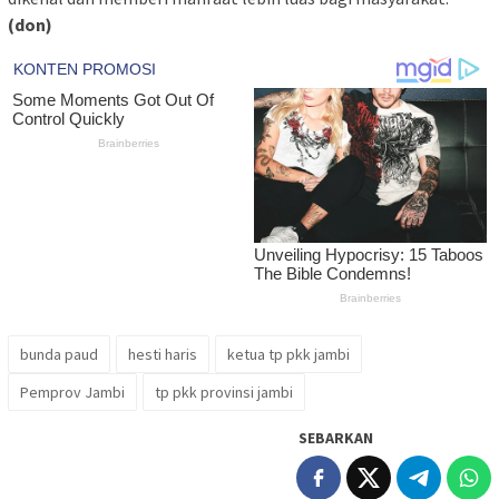
(don)
bunda paud
hesti haris
ketua tp pkk jambi
Pemprov Jambi
tp pkk provinsi jambi
SEBARKAN