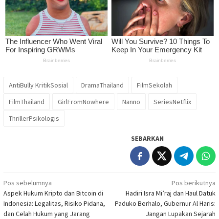
AntiBully KritikSosial
DramaThailand
FilmSekolah
FilmThailand
GirlFromNowhere
Nanno
SeriesNetflix
ThrillerPsikologis
SEBARKAN
Navigasi
Pos sebelumnya
Pos berikutnya
Aspek Hukum Kripto dan Bitcoin di
Hadiri Isra Mi’raj dan Haul Datuk
pos
Indonesia: Legalitas, Risiko Pidana,
Paduko Berhalo, Gubernur Al Haris:
dan Celah Hukum yang Jarang
Jangan Lupakan Sejarah