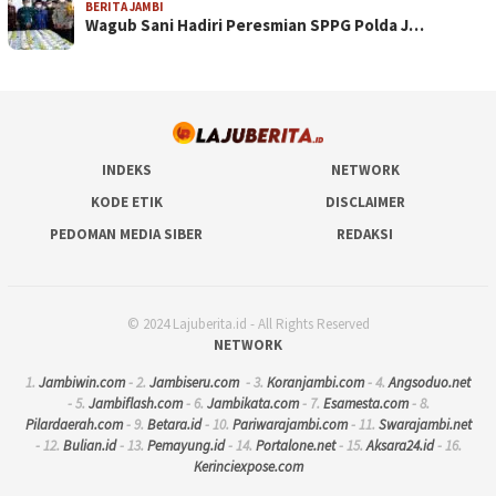
BERITA JAMBI
Wagub Sani Hadiri Peresmian SPPG Polda J…
INDEKS
NETWORK
KODE ETIK
DISCLAIMER
PEDOMAN MEDIA SIBER
REDAKSI
© 2024 Lajuberita.id - All Rights Reserved
NETWORK
1.
Jambiwin.com
- 2.
Jambiseru.com
- 3.
Koranjambi.com
- 4.
Angsoduo.net
- 5.
Jambiflash.com
- 6.
Jambikata.com
- 7.
Esamesta.com
- 8.
Pilardaerah.com
- 9.
Betara.id
- 10.
Pariwarajambi.com
- 11.
Swarajambi.net
- 12.
Bulian.id
- 13.
Pemayung.id
- 14.
Portalone.net
- 15.
Aksara24.id
- 16.
Kerinciexpose.com