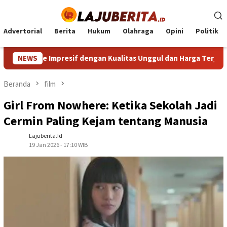
Loncat
ke
konten
Advertorial
Berita
Hukum
Olahraga
Opini
Politik
e Impresif dengan Kualitas Unggul dan Harga Terjangkau
NEWS
Beranda
film
Girl From Nowhere: Ketika Sekolah Jadi
Cermin Paling Kejam tentang Manusia
Lajuberita.id
19 Jan 2026 - 17:10 WIB