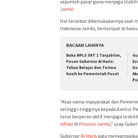
sejumlah pasar guna menjaga stabil
Jambi
.
Hal tersebut dikemukakannya saat 
Indonesia Jambi, bertempat di Swiss
BACAAN LAINNYA
Buka MPLS SRT 1 Tanjabtim,
Gu
Pesan Gubernur Al Haris:
Ev
Tekun Belajar dan Terima
Do
Kasih ke Pemerintah Pusat
Ak
Pu
“Atas nama masyarakat dan Pemeri
setinggi-tingginya kepada Kantor Pe
terus berperan aktif menjaga stabili
inflasi
di
Provinsi Jambi
,” ucap Gube
Gubernur
Al Haris
juga menyampaikan 