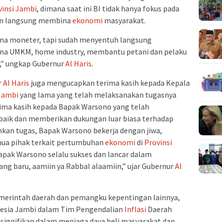
vinsi Jambi
, dimana saat ini BI tidak hanya fokus pada
run langsung membina
ekonomi
masyarakat.
 dana moneter, tapi sudah menyentuh langsung
ina UMKM, home industry, membantu petani dan pelaku
BI,” ungkap Gubernur
Al Haris
.
r
Al Haris
juga mengucapkan terima kasih kepada Kepala
 Jambi
yang lama yang telah melaksanakan tugasnya
ima kasih kepada Bapak Warsono yang telah
baik dan memberikan dukungan luar biasa terhadap
nkan tugas, Bapak Warsono bekerja dengan jiwa,
ua pihak terkait pertumbuhan
ekonomi
di
Provinsi
Bapak Warsono selalu sukses dan lancar dalam
g baru, aamiin ya Rabbal alaamiin,” ujar Gubernur
Al
pemerintah daerah dan pemangku kepentingan lainnya,
nesia Jambi dalam Tim Pengendalian
Inflasi
Daerah
signifikan dalam menjaga daya beli masyarakat dan