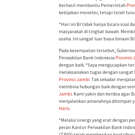
berhasil membantu Pemerintah
Pro
kebijakan moneter, tetapi telah tu
“Hari ini BI tidak hanya bicara soal
masyarakat di tingkat bawah. Memb
usaha. Ini sangat luar biasa binaan 
Pada kesempatan tersebut, Gubernu
Perwakilan Bank Indonesia
Provinsi
dengan baik. “Saya mengucapkan ter
melaksanakan tugas dengan sangat 
Provinsi Jambi
. Tak sekadar menjala
membina hubungan baik dengan sem
Jambi
. Kami yakin dan berdoa agar 
menjalankan amanahnya ditempat yan
Haris
.
“Melalui sinergi yang erat dengan 
peran Kantor Perwakilan Bank Indo
(TPID) telah memberikan kontribusi 