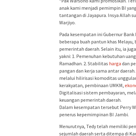
“Pak Warsono kami promosikan. Ter
anak kami menjadi pemimpin BI yang 
tantangan di Jayapura. Insya Allah su
Warjiyo.
Pada kesempatan ini Gubernur Bank I
beberapa buah pantun khas Melayu, 
pemerintah daerah. Selain itu, ia j
yakni: 1. Pemenuhan kebutuhan uang
Ramadhan. 2. Stabilitas
harga
dan pe
pangan dan kerja sama antar daera
melalui hilirisasi komoditas unggula
kerakyatan, pembinaan UMKM,
ekon
Digitalisasi sistem pembayaran, mela
keuangan pemerintah daerah.
Dalam kesempatan tersebut Perry Wa
penerus kepemimpinan BI Jambi.
Menurutnya, Tedy telah memiliki pe
sejumlah daerah serta ditempa di Ka