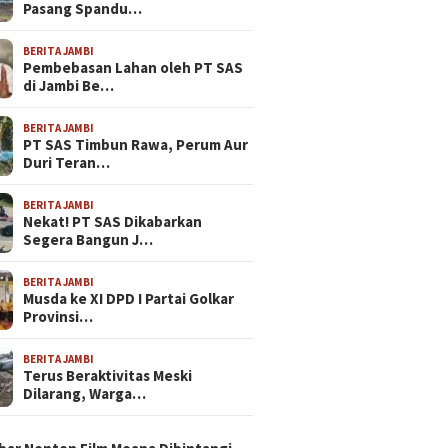
Pasang Spandu…
BERITA JAMBI
Pembebasan Lahan oleh PT SAS
di Jambi Be…
BERITA JAMBI
PT SAS Timbun Rawa, Perum Aur
Duri Teran…
BERITA JAMBI
Nekat! PT SAS Dikabarkan
Segera Bangun J…
BERITA JAMBI
Musda ke XI DPD I Partai Golkar
Provinsi…
BERITA JAMBI
Terus Beraktivitas Meski
Dilarang, Warga…
N