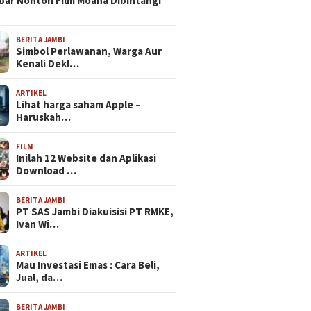
bar Nonton Film Moana Dibintangi
BERITA JAMBI
Simbol Perlawanan, Warga Aur
Kenali Dekl…
ARTIKEL
Lihat harga saham Apple –
Haruskah…
FILM
Inilah 12 Website dan Aplikasi
Download …
BERITA JAMBI
PT SAS Jambi Diakuisisi PT RMKE,
Ivan Wi…
ARTIKEL
Mau Investasi Emas : Cara Beli,
Jual, da…
BERITA JAMBI