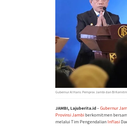
Gubernur Al Haris: Pemprov Jambi dan BI Komitme
JAMBI, Lajuberita.id
–
Gubernur Jam
Provinsi Jambi
berkomitmen bersama
melalui Tim Pengendalian
Inflasi
Dae