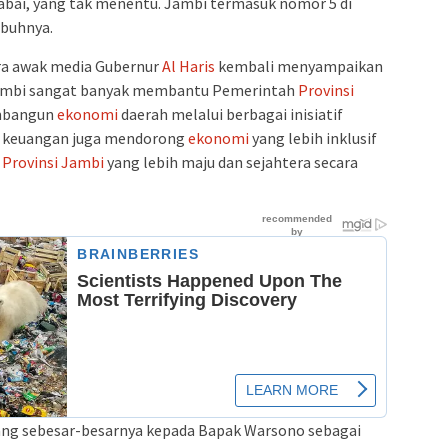
abai, yang tak menentu. Jambi termasuk nomor 5 di
mbuhnya.
ra awak media Gubernur
Al Haris
kembali menyampaikan
Jambi sangat banyak membantu Pemerintah
Provinsi
embangun
ekonomi
daerah melalui berbagai inisiatif
 keuangan juga mendorong
ekonomi
yang lebih inklusif
n
Provinsi Jambi
yang lebih maju dan sejahtera secara
ang sebesar-besarnya kepada Bapak Warsono sebagai