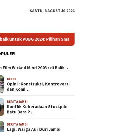
SABTU, 8 AGUSTUS 2026
: Pilihan Smartphone Gaming yang Menguasai Arena Battle Roya
OPULER
N
 Film Wicked Mind 2003 : di Balik …
OPINI
Opini : Konstruksi, Kontroversi
dan Komi…
BERITA JAMBI
Konflik Keberadaan Stockpile
Batu Bara P…
BERITA JAMBI
Lagi, Warga Aur Duri Jambi