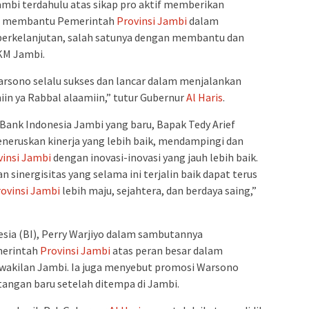
mbi terdahulu atas sikap pro aktif memberikan
h, membantu Pemerintah
Provinsi Jambi
dalam
rkelanjutan, salah satunya dengan membantu dan
M Jambi.
arsono selalu sukses dan lancar dalam menjalankan
in ya Rabbal alaamiin,” tutur Gubernur
Al Haris
.
Bank Indonesia Jambi yang baru, Bapak Tedy Arief
neruskan kinerja yang lebih baik, mendampingi dan
vinsi Jambi
dengan inovasi-inovasi yang jauh lebih baik.
 sinergisitas yang selama ini terjalin baik dapat terus
ovinsi Jambi
lebih maju, sejahtera, dan berdaya saing,”
sia (BI), Perry Warjiyo dalam sambutannya
merintah
Provinsi Jambi
atas peran besar dalam
wakilan Jambi. Ia juga menyebut promosi Warsono
angan baru setelah ditempa di Jambi.