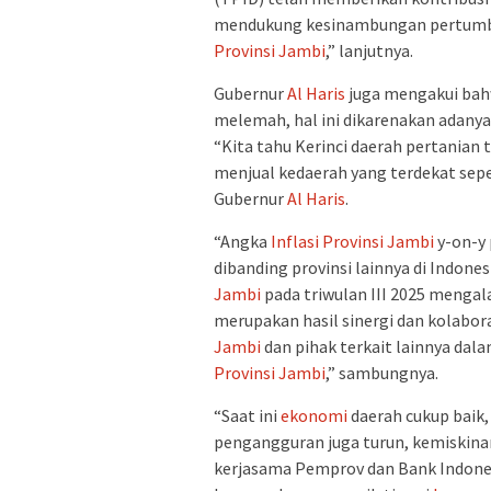
mendukung kesinambungan pertum
Provinsi Jambi
,” lanjutnya.
Gubernur
Al Haris
juga mengakui ba
melemah, hal ini dikarenakan adany
“Kita tahu Kerinci daerah pertanian 
menjual kedaerah yang terdekat sepe
Gubernur
Al Haris
.
“Angka
Inflasi
Provinsi Jambi
y-on-y 
dibanding provinsi lainnya di Indone
Jambi
pada triwulan III 2025 mengal
merupakan hasil sinergi dan kolabo
Jambi
dan pihak terkait lainnya da
Provinsi Jambi
,” sambungnya.
“Saat ini
ekonomi
daerah cukup baik,
pengangguran juga turun, kemiskinan j
kerjasama Pemprov dan Bank Indone