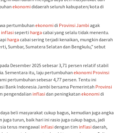
buhan
ekonomi
didaerah seluruh kabupaten/kota di
hwa pertumbuhan
ekonomi
di
Provinsi Jambi
agak
a
inflasi
seperti
harga
cabai yang selalu tidak menentu.
tapi
harga
cabai sering terjadi kenaikan, mungkin daerah
rti, Sumbar, Sumatera Selatan dan Bengkulu,” sebut
pada Desember 2025 sebesar 3,71 persen relatif stabil
sia. Sementara itu, laju pertumbuhan
ekonomi
Provinsi
ami pertumbuhan sebesar 4,77 persen. Tentu ini
rasi Bank Indonesia Jambi bersama Pemerintah
Provinsi
lam pengendalian
inflasi
dan peningkatan
ekonomi
di
 daya beli masyarakat cukup bagus, kemudian juga angka
uga turun, baik hari ini rasio juga cukup bagus, jadi
sia terus mengawal
inflasi
dengan tim
inflasi
daerah,