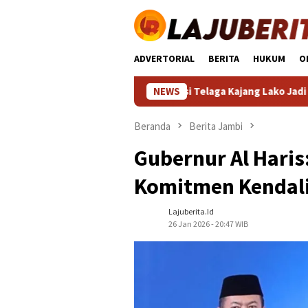
Loncat
ke
konten
ADVERTORIAL
BERITA
HUKUM
O
nto: Kolam Retensi Telaga Kajang Lako Jadi Langkah Nyata Wujud
NEWS
Beranda
Berita Jambi
Gubernur Al Haris
Komitmen Kendali
Lajuberita.id
26 Jan 2026 - 20:47 WIB