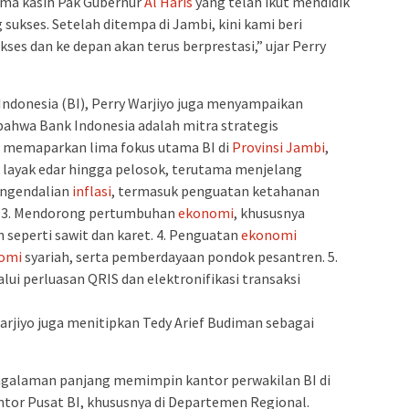
ima kasih Pak Gubernur
Al Haris
yang telah ikut mendidik
sukses. Setelah ditempa di Jambi, kini kami beri
kses dan ke depan akan terus berprestasi,” ujar Perry
ndonesia (BI), Perry Warjiyo juga menyampaikan
bahwa Bank Indonesia adalah mitra strategis
uga memaparkan lima fokus utama BI di
Provinsi Jambi
,
 layak edar hingga pelosok, terutama menjelang
ngendalian
inflasi
, termasuk penguatan ketahanan
h. 3. Mendorong pertumbuhan
ekonomi
, khususnya
n seperti sawit dan karet. 4. Penguatan
ekonomi
omi
syariah, serta pemberdayaan pondok pesantren. 5.
lui perluasan QRIS dan elektronifikasi transaksi
rjiyo juga menitipkan Tedy Arief Budiman sebagai
ngalaman panjang memimpin kantor perwakilan BI di
ntor Pusat BI, khususnya di Departemen Regional.