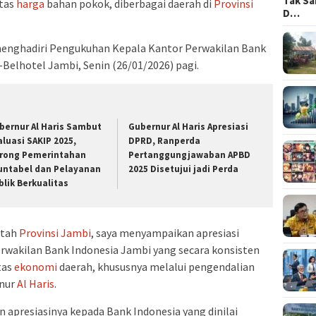
Tak Sa
itas
harga
bahan pokok, diberbagai daerah di
Provinsi
D…
menghadiri Pengukuhan Kepala Kantor Perwakilan Bank
-Belhotel Jambi, Senin (26/01/2026) pagi.
bernur Al Haris Sambut
Gubernur Al Haris Apresiasi
aluasi SAKIP 2025,
DPRD, Ranperda
rong Pemerintahan
Pertanggungjawaban APBD
untabel dan Pelayanan
2025 Disetujui jadi Perda
blik Berkualitas
ntah
Provinsi Jambi
, saya menyampaikan apresiasi
rwakilan Bank Indonesia Jambi yang secara konsisten
tas
ekonomi
daerah, khususnya melalui pengendalian
rnur
Al Haris
.
apresiasinya kepada Bank Indonesia yang dinilai