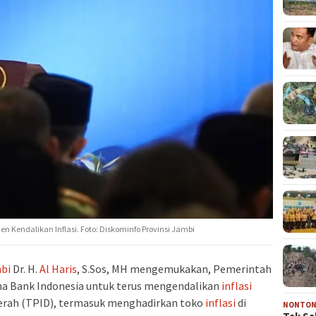
n Kendalikan Inflasi. Foto: Diskominfo Provinsi Jambi
bi
Dr. H.
Al Haris
, S.Sos, MH mengemukakan, Pemerintah
 Bank Indonesia untuk terus mengendalikan
inflasi
rah (TPID), termasuk menghadirkan toko
inflasi
di
NONTO