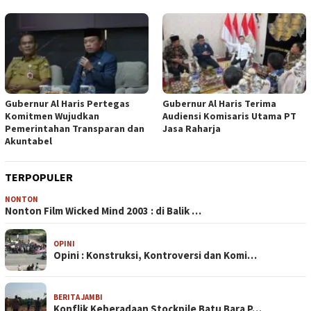
Gubernur Al Haris Pertegas
Gubernur Al Haris Terima
Komitmen Wujudkan
Audiensi Komisaris Utama PT
Pemerintahan Transparan dan
Jasa Raharja
Akuntabel
TERPOPULER
NONTON
Nonton Film Wicked Mind 2003 : di Balik …
OPINI
Opini : Konstruksi, Kontroversi dan Komi…
BERITA JAMBI
Konflik Keberadaan Stockpile Batu Bara P…