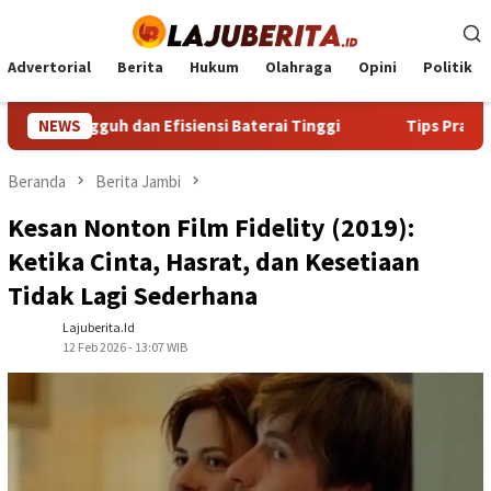
Loncat
ke
konten
Advertorial
Berita
Hukum
Olahraga
Opini
Politik
h dan Efisiensi Baterai Tinggi
NEWS
Tips Praktis Memilih da
Beranda
Berita Jambi
Kesan Nonton Film Fidelity (2019):
Ketika Cinta, Hasrat, dan Kesetiaan
Tidak Lagi Sederhana
Lajuberita.id
12 Feb 2026 - 13:07 WIB