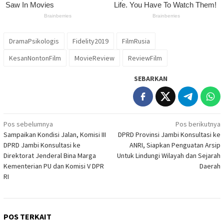
DramaPsikologis
Fidelity2019
FilmRusia
KesanNontonFilm
MovieReview
ReviewFilm
SEBARKAN
Navigasi
Pos sebelumnya
Pos berikutnya
Sampaikan Kondisi Jalan, Komisi III
DPRD Provinsi Jambi Konsultasi ke
pos
DPRD Jambi Konsultasi ke
ANRI, Siapkan Penguatan Arsip
Direktorat Jenderal Bina Marga
Untuk Lindungi Wilayah dan Sejarah
Kementerian PU dan Komisi V DPR
Daerah
RI
POS TERKAIT