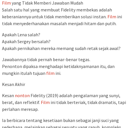
Film
yang Tidak Memberi Jawaban Mudah
Salah satu hal yang membuat Fidelity membekas adalah
keberaniannya untuk tidak memberikan solusi instan.
Film
ini
tidak menyederhanakan masalah menjadi hitam dan putih.
Apakah Lena salah?
Apakah Sergey bersalah?
Apakah pernikahan mereka memang sudah retak sejak awal?
Jawabannya tidak pernah benar-benar tegas.
Penonton dipaksa menghadapi ketidaknyamanan itu, dan
mungkin itulah tujuan
film
ini.
Kesan Akhir
Kesan
nonton
Fidelity (2019) adalah pengalaman yang sunyi,
berat, dan reflektif.
Film
ini tidak berteriak, tidak dramatis, tapi
perlahan meresap.
Ia berbicara tentang kesetiaan bukan sebagai janji suci yang
sederhana, melainkan sebagai sesuatu yang rapuh, kompleks,