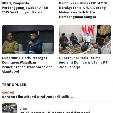
DPRD, Ranperda
Pembukaan Munas XIX BEM SI
Pertanggungjawaban APBD
Kerakyatan di UNJA, Dorong
2025 Disetujui jadi Perda
Mahasiswa Jadi Mitra
Pembangunan Bangsa
Gubernur Al Haris Pertegas
Gubernur Al Haris Terima
Komitmen Wujudkan
Audiensi Komisaris Utama PT
Pemerintahan Transparan dan
Jasa Raharja
Akuntabel
TERPOPULER
NONTON
Nonton Film Wicked Mind 2003 : di Balik …
OPINI
Opini : Konstruksi, Kontroversi dan Komi…