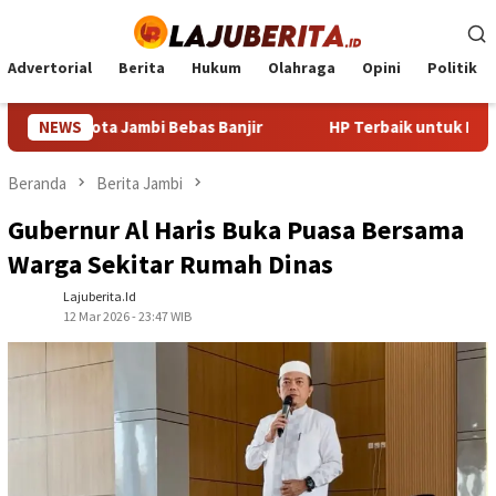
Loncat
ke
konten
Advertorial
Berita
Hukum
Olahraga
Opini
Politik
ta Jambi Bebas Banjir
NEWS
HP Terbaik untuk PUBG 2024: Pili
Beranda
Berita Jambi
Gubernur Al Haris Buka Puasa Bersama
Warga Sekitar Rumah Dinas
Lajuberita.id
12 Mar 2026 - 23:47 WIB