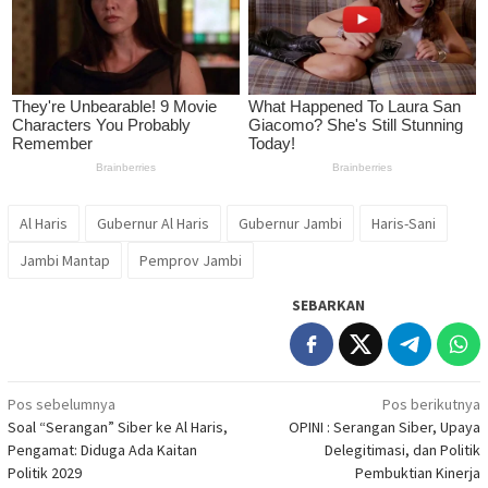
Al Haris
Gubernur Al Haris
Gubernur Jambi
Haris-Sani
Jambi Mantap
Pemprov Jambi
SEBARKAN
Navigasi
Pos sebelumnya
Pos berikutnya
Soal “Serangan” Siber ke Al Haris,
OPINI : Serangan Siber, Upaya
pos
Pengamat: Diduga Ada Kaitan
Delegitimasi, dan Politik
Politik 2029
Pembuktian Kinerja