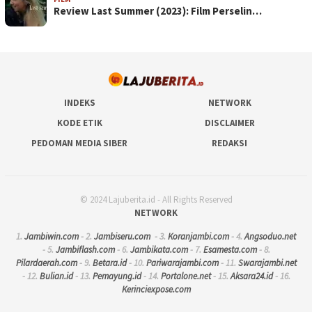
Review Last Summer (2023): Film Perselin…
INDEKS
NETWORK
KODE ETIK
DISCLAIMER
PEDOMAN MEDIA SIBER
REDAKSI
© 2024 Lajuberita.id - All Rights Reserved
NETWORK
1.
Jambiwin.com
- 2.
Jambiseru.com
- 3.
Koranjambi.com
- 4.
Angsoduo.net
- 5.
Jambiflash.com
- 6.
Jambikata.com
- 7.
Esamesta.com
- 8.
Pilardaerah.com
- 9.
Betara.id
- 10.
Pariwarajambi.com
- 11.
Swarajambi.net
- 12.
Bulian.id
- 13.
Pemayung.id
- 14.
Portalone.net
- 15.
Aksara24.id
- 16.
Kerinciexpose.com