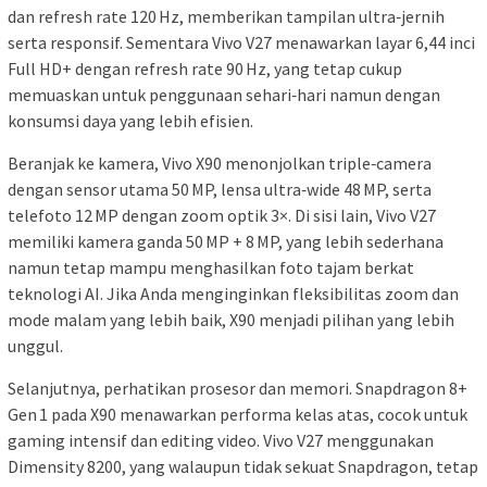
dan refresh rate 120 Hz, memberikan tampilan ultra‑jernih
serta responsif. Sementara Vivo V27 menawarkan layar 6,44 inci
Full HD+ dengan refresh rate 90 Hz, yang tetap cukup
memuaskan untuk penggunaan sehari‑hari namun dengan
konsumsi daya yang lebih efisien.
Beranjak ke kamera, Vivo X90 menonjolkan triple‑camera
dengan sensor utama 50 MP, lensa ultra‑wide 48 MP, serta
telefoto 12 MP dengan zoom optik 3×. Di sisi lain, Vivo V27
memiliki kamera ganda 50 MP + 8 MP, yang lebih sederhana
namun tetap mampu menghasilkan foto tajam berkat
teknologi AI. Jika Anda menginginkan fleksibilitas zoom dan
mode malam yang lebih baik, X90 menjadi pilihan yang lebih
unggul.
Selanjutnya, perhatikan prosesor dan memori. Snapdragon 8+
Gen 1 pada X90 menawarkan performa kelas atas, cocok untuk
gaming intensif dan editing video. Vivo V27 menggunakan
Dimensity 8200, yang walaupun tidak sekuat Snapdragon, tetap