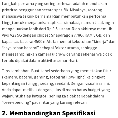
Langkah pertama yang sering terlewat adalah menuliskan
prioritas penggunaan secara spesifik. Misalnya, seorang
mahasiswa teknik bernama Rian membutuhkan performa
tinggi untuk menjalankan aplikasi simulasi, namun tidak ingin
mengeluarkan lebih dari Rp 3,5 jutaan. Rian akhirnya memilih
Vivo V23 5G dengan chipset Snapdragon 778G, RAM 8 GB, dan
kapasitas baterai 4500 mAh. Ia menilai kebutuhan “kinerja” dan
“daya tahan baterai” sebagai faktor utama, sehingga
mengesampingkan kamera ultra‑wide yang sebenarnya tidak
terlalu dipakai dalam aktivitas sehari‑hari.
Tips tambahan: Buat tabel sederhana yang memetakan fitur
(kamera, baterai, gaming, fotografi low‑light) ke tingkat
kepentingan (tinggi, sedang, rendah). Dengan visualisasi ini,
Anda dapat melihat dengan jelas di mana batas budget yang
wajar untuk tiap kategori, sehingga tidak terjebak dalam
“over‑spending” pada fitur yang kurang relevan.
2. Membandingkan Spesifikasi