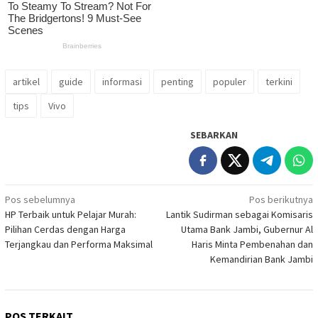
artikel
guide
informasi
penting
populer
terkini
tips
Vivo
SEBARKAN
Navigasi
Pos sebelumnya
Pos berikutnya
HP Terbaik untuk Pelajar Murah:
Lantik Sudirman sebagai Komisaris
pos
Pilihan Cerdas dengan Harga
Utama Bank Jambi, Gubernur Al
Terjangkau dan Performa Maksimal
Haris Minta Pembenahan dan
Kemandirian Bank Jambi
POS TERKAIT