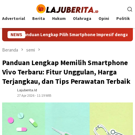
Loncat
ke
konten
Advertorial
Berita
Hukum
Olahraga
Opini
Politik
ngkap Pilih Smartphone Impresif dengan Kualitas Unggul dan Ha
NEWS
Beranda
semi
Panduan Lengkap Memilih Smartphone
Vivo Terbaru: Fitur Unggulan, Harga
Terjangkau, dan Tips Perawatan Terbaik
Lajuberita.id
27 Apr 2026 - 11:19 WIB