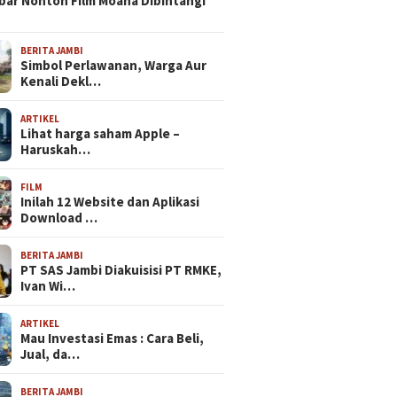
bar Nonton Film Moana Dibintangi
BERITA JAMBI
Simbol Perlawanan, Warga Aur
Kenali Dekl…
ARTIKEL
Lihat harga saham Apple –
Haruskah…
FILM
Inilah 12 Website dan Aplikasi
Download …
BERITA JAMBI
PT SAS Jambi Diakuisisi PT RMKE,
Ivan Wi…
ARTIKEL
Mau Investasi Emas : Cara Beli,
Jual, da…
BERITA JAMBI