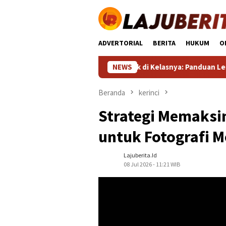
Loncat
ke
konten
ADVERTORIAL
BERITA
HUKUM
O
HP Terbaik di Kelasnya: Panduan Lengkap Memil
NEWS
Beranda
kerinci
Strategi Memaksi
untuk Fotografi 
Lajuberita.id
08 Jul 2026 - 11:21 WIB