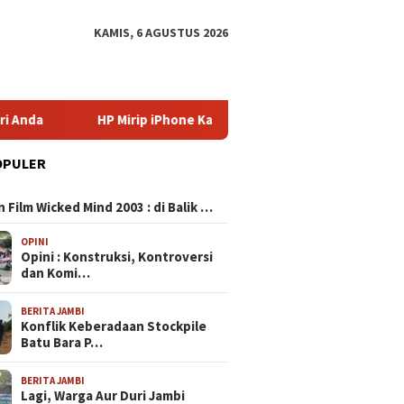
KAMIS, 6 AGUSTUS 2026
HP Mirip iPhone Kameranya: Pilihan Terbaik untuk Foto Kualit
OPULER
N
 Film Wicked Mind 2003 : di Balik …
OPINI
Opini : Konstruksi, Kontroversi
dan Komi…
BERITA JAMBI
Konflik Keberadaan Stockpile
Batu Bara P…
BERITA JAMBI
Lagi, Warga Aur Duri Jambi