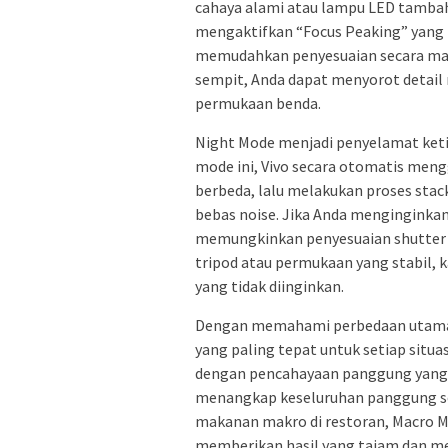
cahaya alami atau lampu LED tambah
mengaktifkan “Focus Peaking” yang 
memudahkan penyesuaian secara ma
sempit, Anda dapat menyorot detail m
permukaan benda.
Night Mode menjadi penyelamat keti
mode ini, Vivo secara otomatis men
berbeda, lalu melakukan proses sta
bebas noise. Jika Anda menginginkan
memungkinkan penyesuaian shutter s
tripod atau permukaan yang stabil, 
yang tidak diinginkan.
Dengan memahami perbedaan utama 
yang paling tepat untuk setiap situa
dengan pencahayaan panggung yang 
menangkap keseluruhan panggung ser
makanan makro di restoran, Macro M
memberikan hasil yang tajam dan m