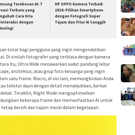
msung Terobosan AI: 7
HP OPPO Kamera Terbaik
ovasi Terbaru yang
2024: Pilihan Smartphone
ngubah Cara Kita
dengan Fotografi Super
rinteraksi dengan
Tajam dan Fitur AI Canggih
knologi
san total bagi pengguna yang ingin mengendalikan
al. Di sinilah fotografer yang terbiasa dengan kamera
tara itu, Ultra Wide menawarkan sudut pandang lebar
cape, arsitektur, atau grup foto keluarga yang ingin
m satu frame. Macro, di sisi lain, memungkinkan Anda
tau tekstur daun dengan detail menakjubkan, berkat
 dekat. Terakhir, Night Mode mengoptimalkan
bungkan beberapa frame dan memanfaatkan AI untuk
 tetap bersih dan tajam meski dalam kegelapan.