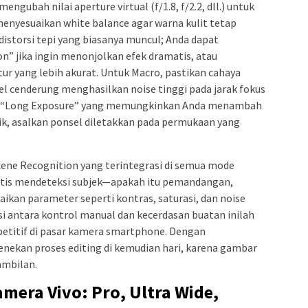
ngubah nilai aperture virtual (f/1.8, f/2.2, dll.) untuk
enyesuaikan white balance agar warna kulit tetap
 distorsi tepi yang biasanya muncul; Anda dapat
n” jika ingin menonjolkan efek dramatis, atau
ur yang lebih akurat. Untuk Macro, pastikan cahaya
el cenderung menghasilkan noise tinggi pada jarak fokus
si “Long Exposure” yang memungkinkan Anda menambah
ik, asalkan ponsel diletakkan pada permukaan yang
Scene Recognition yang terintegrasi di semua mode
matis mendeteksi subjek—apakah itu pemandangan,
kan parameter seperti kontras, saturasi, dan noise
si antara kontrol manual dan kecerdasan buatan inilah
etitif di pasar kamera smartphone. Dengan
enekan proses editing di kemudian hari, karena gambar
ambilan.
era Vivo: Pro, Ultra Wide,