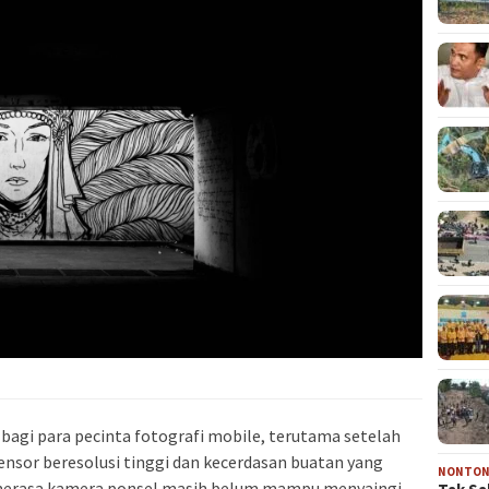
bagi para pecinta fotografi mobile, terutama setelah
ensor beresolusi tinggi dan kecerdasan buatan yang
NONTO
 merasa kamera ponsel masih belum mampu menyaingi