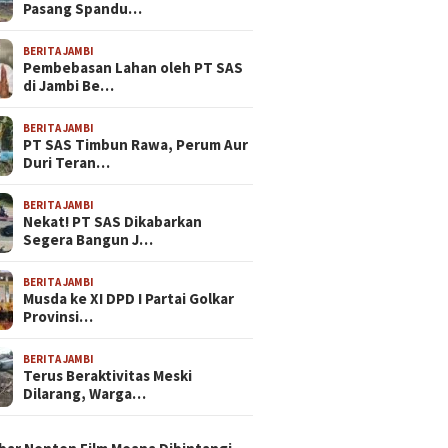
Pasang Spandu…
BERITA JAMBI
Pembebasan Lahan oleh PT SAS
di Jambi Be…
BERITA JAMBI
PT SAS Timbun Rawa, Perum Aur
Duri Teran…
BERITA JAMBI
Nekat! PT SAS Dikabarkan
Segera Bangun J…
BERITA JAMBI
Musda ke XI DPD I Partai Golkar
Provinsi…
BERITA JAMBI
Terus Beraktivitas Meski
Dilarang, Warga…
N