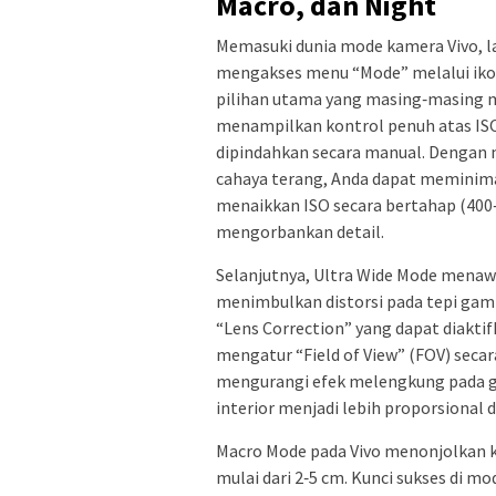
Macro, dan Night
Memasuki dunia mode kamera Vivo, l
mengakses menu “Mode” melalui iko
pilihan utama yang masing‑masing me
menampilkan kontrol penuh atas ISO,
dipindahkan secara manual. Dengan m
cahaya terang, Anda dapat meminima
menaikkan ISO secara bertahap (4
mengorbankan detail.
Selanjutnya, Ultra Wide Mode menawa
menimbulkan distorsi pada tepi gamb
“Lens Correction” yang dapat diakti
mengatur “Field of View” (FOV) secar
mengurangi efek melengkung pada gar
interior menjadi lebih proporsiona
Macro Mode pada Vivo menonjolkan k
mulai dari 2‑5 cm. Kunci sukses di 