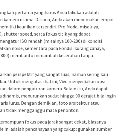
angkah pertama yang harus Anda lakukan adalah
n kamera utama. Di sana, Anda akan menemukan empat
miliki keunikan tersendiri. Pro Mode, misalnya,
 shutter speed, serta fokus titik yang dapat
engatur ISO rendah (misalnya 100‑200) di kondisi
lkan noise, sementara pada kondisi kurang cahaya,
00‑800) membantu menambah kecerahan tanpa
rkan perspektif yang sangat luas, namun sering kali
ar. Untuk mengatasi hal ini, Vivo menyediakan opsi
fkan dalam pengaturan kamera. Selain itu, Anda dapat
a dinamis, menurunkan sudut hingga 90 derajat bila ingin
is lurus. Dengan demikian, foto arsitektur atau
l dan tidak mengganggu mata penonton.
emampuan fokus pada jarak sangat dekat, biasanya
mode ini adalah pencahayaan yang cukup; gunakan sumber