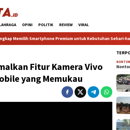
LAHRAGA
OPINI
POLITIK
REVIEW
VIRAL
ih Smartphone Premium untuk Kebutuhan Sehari‑hari Anda
TERP
NONTO
malkan Fitur Kamera Vivo
Nonton
Mobile yang Memukau