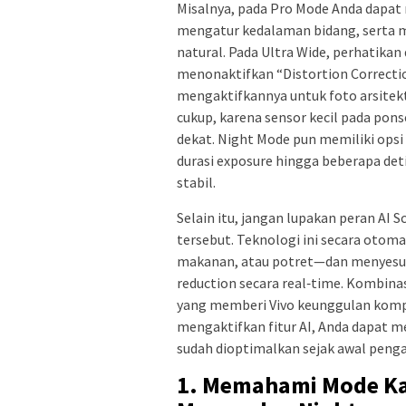
Misalnya, pada Pro Mode Anda dapat me
mengatur kedalaman bidang, serta m
natural. Pada Ultra Wide, perhatikan
menonaktifkan “Distortion Correctio
mengaktifkannya untuk foto arsitekt
cukup, karena sensor kecil pada pons
dekat. Night Mode pun memiliki op
durasi exposure hingga beberapa det
stabil.
Selain itu, jangan lupakan peran AI 
tersebut. Teknologi ini secara oto
makanan, atau potret—dan menyesuai
reduction secara real‑time. Kombina
yang memberi Vivo keunggulan komp
mengaktifkan fitur AI, Anda dapat m
sudah dioptimalkan sejak awal peng
1. Memahami Mode Kam