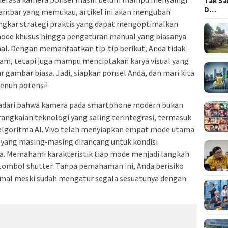
Tak Sa
D…
mbar yang memukau, artikel ini akan mengubah
kar strategi praktis yang dapat mengoptimalkan
i mode khusus hingga pengaturan manual yang biasanya
nal. Dengan memanfaatkan tip‑tip berikut, Anda tidak
am, tetapi juga mampu menciptakan karya visual yang
r gambar biasa. Jadi, siapkan ponsel Anda, dan mari kita
penuh potensi!
adari bahwa kamera pada smartphone modern bukan
rangkaian teknologi yang saling terintegrasi, termasuk
 algoritma AI. Vivo telah menyiapkan empat mode utama
—yang masing‑masing dirancang untuk kondisi
a. Memahami karakteristik tiap mode menjadi langkah
tombol shutter. Tanpa pemahaman ini, Anda berisiko
imal meski sudah mengatur segala sesuatunya dengan