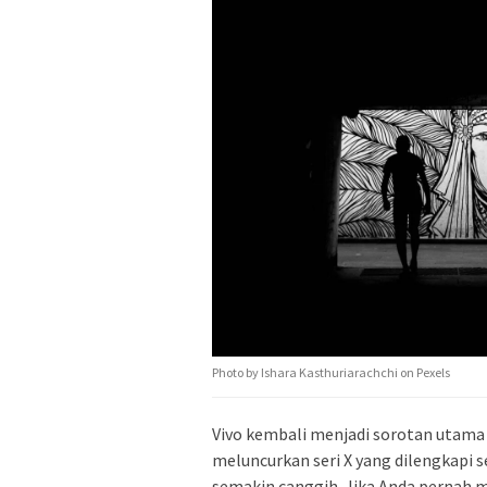
Photo by Ishara Kasthuriarachchi on Pexels
Vivo kembali menjadi sorotan utama 
meluncurkan seri X yang dilengkapi s
semakin canggih. Jika Anda pernah