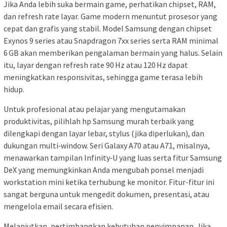
Jika Anda lebih suka bermain game, perhatikan chipset, RAM,
dan refresh rate layar. Game modern menuntut prosesor yang
cepat dan grafis yang stabil. Model Samsung dengan chipset
Exynos 9 series atau Snapdragon 7xx series serta RAM minimal
6 GB akan memberikan pengalaman bermain yang halus. Selain
itu, layar dengan refresh rate 90 Hz atau 120 Hz dapat
meningkatkan responsivitas, sehingga game terasa lebih
hidup.
Untuk profesional atau pelajar yang mengutamakan
produktivitas, pilihlah hp Samsung murah terbaik yang
dilengkapi dengan layar lebar, stylus (jika diperlukan), dan
dukungan multi‑window. Seri Galaxy A70 atau A71, misalnya,
menawarkan tampilan Infinity‑U yang luas serta fitur Samsung
DeX yang memungkinkan Anda mengubah ponsel menjadi
workstation mini ketika terhubung ke monitor. Fitur-fitur ini
sangat berguna untuk mengedit dokumen, presentasi, atau
mengelola email secara efisien.
Melanjutkan, pertimbangkan kebutuhan penyimpanan. Jika