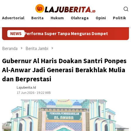
Loncat
ke
konten
Advertorial
Berita
Hukum
Olahraga
Opini
Politik
an Performa Super Tanpa Menguras Dompet
NEWS
HP Android T
Beranda
Berita Jambi
Gubernur Al Haris Doakan Santri Ponpes
Al-Anwar Jadi Generasi Berakhlak Mulia
dan Berprestasi
Lajuberita.id
17 Jun 2026 - 19:22 WIB