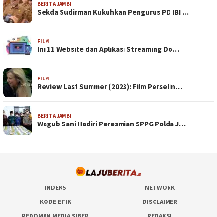
BERITA JAMBI
Sekda Sudirman Kukuhkan Pengurus PD IBI …
FILM
Ini 11 Website dan Aplikasi Streaming Do…
FILM
Review Last Summer (2023): Film Perselin…
BERITA JAMBI
Wagub Sani Hadiri Peresmian SPPG Polda J…
INDEKS
NETWORK
KODE ETIK
DISCLAIMER
PEDOMAN MEDIA SIBER
REDAKSI