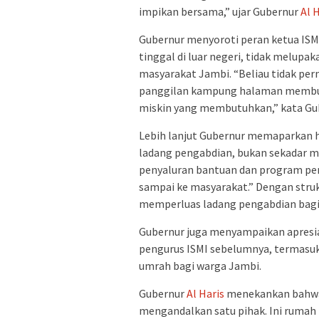
impikan bersama,” ujar Gubernur
Al 
Gubernur menyoroti peran ketua IS
tinggal di luar negeri, tidak melup
masyarakat Jambi. “Beliau tidak pern
panggilan kampung halaman membua
miskin yang membutuhkan,” kata G
Lebih lanjut Gubernur memaparkan 
ladang pengabdian, bukan sekadar me
penyaluran bantuan dan program peng
sampai ke masyarakat.” Dengan struk
memperluas ladang pengabdian bagi
Gubernur juga menyampaikan apresia
pengurus ISMI sebelumnya, termasu
umrah bagi warga Jambi.
Gubernur
Al Haris
menekankan bahwa 
mengandalkan satu pihak. Ini rumah b