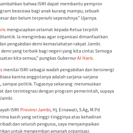
nambahkan bahwa ISMI dapat membantu pemprov
ogram beasiswa bagi anak kurang mampu, sebuah
sar dan belum terpenuhi sepenuhnya.” Ujarnya.
ris
mengucapkan selamat kepada Ketua terpilih
dilantik. Ia mengimbau agar organisasi dimanfaatkan
 dan pengabdian demi kemaslahatan rakyat Jambi.
demi yang terbaik bagi negeri yang kita cintai. Semoga
uatan kita semua,” pungkas Gubernur
Al Haris
.
is
menilai ISMI sebagai wadah pengabdian dan bersinergi
 biasa karena anggotanya adalah sarjana-sarjana
s, sampai politik. Tugasnya sekarang: merumuskan
t dan terintegrasi dengan program pemerintah, supaya
Jambi.
ayah ISMI
Provinsi Jambi
, Hj. Ernawati, S.Ag, M.Pd
a kasih yang setinggi-tingginya atas kehadiran
ribadi dan seluruh pengurus, saya menyampaikan
berikan untuk mengemban amanah organisasi.