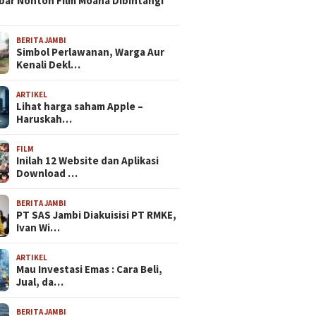
bar Nonton Film Moana Dibintangi
BERITA JAMBI
Simbol Perlawanan, Warga Aur
Kenali Dekl…
ARTIKEL
Lihat harga saham Apple –
Haruskah…
FILM
Inilah 12 Website dan Aplikasi
Download …
BERITA JAMBI
PT SAS Jambi Diakuisisi PT RMKE,
Ivan Wi…
ARTIKEL
Mau Investasi Emas : Cara Beli,
Jual, da…
BERITA JAMBI