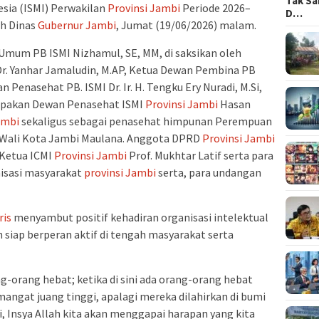
Tak Sa
esia (ISMI) Perwakilan
Provinsi Jambi
Periode 2026–
D…
ah Dinas
Gubernur Jambi
, Jumat (19/06/2026) malam.
Umum PB ISMI Nizhamul, SE, MM, di saksikan oleh
I Dr. Yanhar Jamaludin, M.AP, Ketua Dewan Pembina PB
Penasehat PB. ISMI Dr. Ir. H. Tengku Ery Nuradi, M.Si,
pakan Dewan Penasehat ISMI
Provinsi Jambi
Hasan
ambi
sekaligus sebagai penasehat himpunan Perempuan
E, Wali Kota Jambi Maulana. Anggota DPRD
Provinsi Jambi
a Ketua ICMI
Provinsi Jambi
Prof. Mukhtar Latif serta para
nisasi masyarakat
provinsi Jambi
serta, para undangan
ris
menyambut positif kehadiran organisasi intelektual
n siap berperan aktif di tengah masyarakat serta
g-orang hebat; ketika di sini ada orang-orang hebat
mangat juang tinggi, apalagi mereka dilahirkan di bumi
, Insya Allah kita akan menggapai harapan yang kita