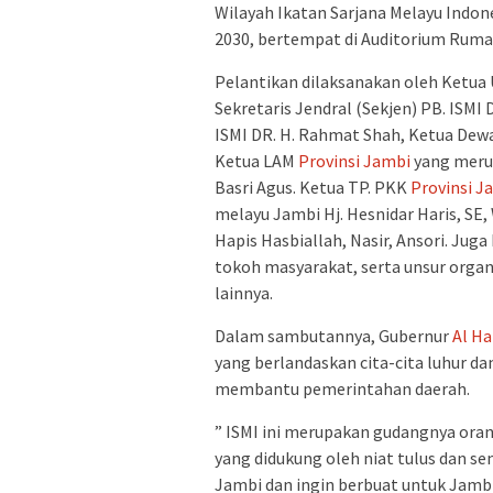
Wilayah Ikatan Sarjana Melayu Indon
2030, bertempat di Auditorium Rum
Pelantikan dilaksanakan oleh Ketua 
Sekretaris Jendral (Sekjen) PB. ISM
ISMI DR. H. Rahmat Shah, Ketua Dewan 
Ketua LAM
Provinsi Jambi
yang meru
Basri Agus. Ketua TP. PKK
Provinsi J
melayu Jambi Hj. Hesnidar Haris, S
Hapis Hasbiallah, Nasir, Ansori. Jug
tokoh masyarakat, serta unsur orga
lainnya.
Dalam sambutannya, Gubernur
Al Ha
yang berlandaskan cita-cita luhur da
membantu pemerintahan daerah.
” ISMI ini merupakan gudangnya oran
yang didukung oleh niat tulus dan se
Jambi dan ingin berbuat untuk Jambi