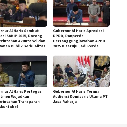
rnur Al Haris Sambut
Gubernur Al Haris Apresiasi
uasi SAKIP 2025, Dorong
DPRD, Ranperda
rintahan Akuntabel dan
Pertanggungjawaban APBD
yanan Publik Berkualitas
2025 Disetujui jadi Perda
rnur Al Haris Pertegas
Gubernur Al Haris Terima
tmen Wujudkan
Audiensi Komisaris Utama PT
rintahan Transparan
Jasa Raharja
Akuntabel