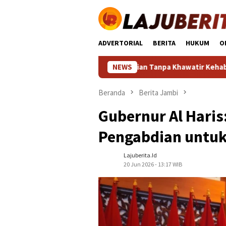
Loncat
ke
konten
ADVERTORIAL
BERITA
HUKUM
O
 Agar Hp Awet Seharian Tanpa Khawatir Kehabisan Baterai
NEWS
Beranda
Berita Jambi
Gubernur Al Haris
Pengabdian untu
Lajuberita.id
20 Jun 2026 - 13:17 WIB