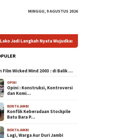
MINGGU, 9 AGUSTUS 2026
Nyata Wujudkan Kota Jambi Bebas Banjir
HP Terbaik untu
OPULER
N
 Film Wicked Mind 2003 : di Balik …
OPINI
Opini : Konstruksi, Kontroversi
dan Komi…
BERITA JAMBI
Konflik Keberadaan Stockpile
Batu Bara P…
BERITA JAMBI
Lagi, Warga Aur Duri Jambi