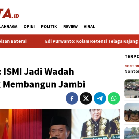
LAHRAGA
OPINI
POLITIK
REVIEW
VIRAL
Edi Purwanto: Kolam Retensi Telaga Kajang Lako Jadi Langkah 
TERP
NONTO
: ISMI Jadi Wadah
Nonton
k Membangun Jambi