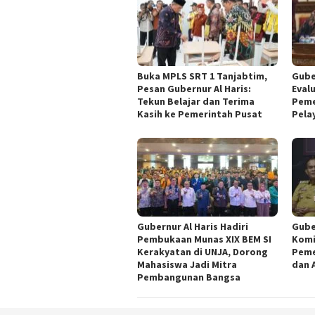
Buka MPLS SRT 1 Tanjabtim,
Gube
Pesan Gubernur Al Haris:
Eval
Tekun Belajar dan Terima
Peme
Kasih ke Pemerintah Pusat
Pela
Gubernur Al Haris Hadiri
Gube
Pembukaan Munas XIX BEM SI
Komi
Kerakyatan di UNJA, Dorong
Peme
Mahasiswa Jadi Mitra
dan 
Pembangunan Bangsa