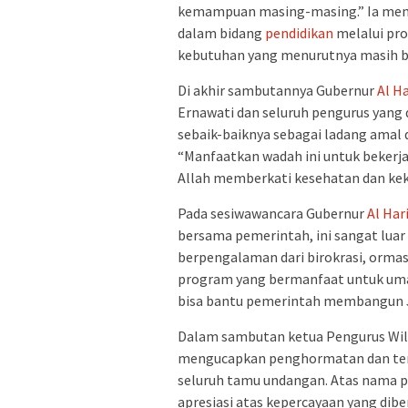
kemampuan masing-masing.” Ia me
dalam bidang
pendidikan
melalui pr
kebutuhan yang menurutnya masih be
Di akhir sambutannya Gubernur
Al Ha
Ernawati dan seluruh pengurus yang 
sebaik-baiknya sebagai ladang amal
“Manfaatkan wadah ini untuk bekerja 
Allah memberkati kesehatan dan kek
Pada sesiwawancara Gubernur
Al Har
bersama pemerintah, ini sangat luar
berpengalaman dari birokrasi, orma
program yang bermanfaat untuk uma
bisa bantu pemerintah membangun 
Dalam sambutan ketua Pengurus Wil
mengucapkan penghormatan dan terim
seluruh tamu undangan. Atas nama p
apresiasi atas kepercayaan yang di