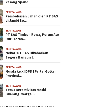
Pasang Spandu…
BERITA JAMBI
Pembebasan Lahan oleh PT SAS
di Jambi Be…
BERITA JAMBI
PT SAS Timbun Rawa, Perum Aur
Duri Teran…
BERITA JAMBI
Nekat! PT SAS Dikabarkan
Segera Bangun J…
BERITA JAMBI
Musda ke XI DPD I Partai Golkar
Provinsi…
BERITA JAMBI
Terus Beraktivitas Meski
Dilarang, Warga…
N