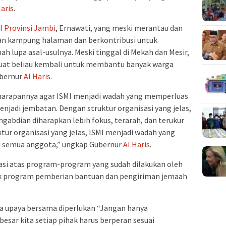
Haris
.
MI
Provinsi Jambi
, Ernawati, yang meski merantau dan
akan kampung halaman dan berkontribusi untuk
ah lupa asal-usulnya. Meski tinggal di Mekah dan Mesir,
t beliau kembali untuk membantu banyak warga
ubernur
Al Haris
.
harapannya agar ISMI menjadi wadah yang memperluas
njadi jembatan. Dengan struktur organisasi yang jelas,
abdian diharapkan lebih fokus, terarah, dan terukur
tur organisasi yang jelas, ISMI menjadi wadah yang
 semua anggota,” ungkap Gubernur
Al Haris
.
si atas program-program yang sudah dilakukan oleh
k program pemberian bantuan dan pengiriman jemaah
upaya bersama diperlukan “Jangan hanya
esar kita setiap pihak harus berperan sesuai