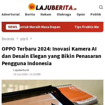
Loncat
ke
konten
Advertorial
Berita
Hukum
Olahraga
Opini
Politik
Meraih Masa Depan
NEWS
Tips Praktis Membuat HP Awet Seharia
Beranda
ptp 6
OPPO Terbaru 2024: Inovasi Kamera AI
dan Desain Elegan yang Bikin Penasaran
Pengguna Indonesia
Lajuberita.id
10 Jun 2026 - 11:20 WIB