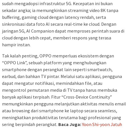
sudah mengadopsi infrastruktur 5G. Kecepatan ini bukan
sekadar angka; ia memungkinkan streaming video 8K tanpa
buffering, gaming cloud dengan latency rendah, serta
sinkronisasi data foto AI secara real‑time ke cloud. Dengan
jaringan 5G, AI Companion dapat memproses perintah suara di
cloud dengan lebih cepat, memberi respons yang terasa
hampir instan.
Tak kalah penting, OPPO memperluas ekosistem dengan
“OPPO Link”, sebuah platform yang menghubungkan
smartphone dengan perangkat lain seperti smartwatch,
earbud, dan bahkan TV pintar. Melalui satu aplikasi, pengguna
dapat mengatur notifikasi, memindahkan file, atau
mengontrol pemutaran media di TV tanpa harus membuka
banyak aplikasi terpisah. Fitur “Cross‑Device Continuity”
memungkinkan pengguna melanjutkan aktivitas menulis email
atau browsing dari smartphone ke laptop secara seamless,
meningkatkan produktivitas terutama bagi profesional yang
sering berpindah perangkat.
Baca Juga:
Yoon Shi-yoon Jatuh