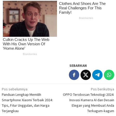
SEBARKAN
Navigasi
Pos sebelumnya
Pos berikutnya
Panduan Lengkap Memilih
OPPO Terobosan Teknologi 2024:
pos
Smartphone Xiaomi Terbaik 2024:
Inovasi Kamera AI dan Desain
Tips, Fitur Unggulan, dan Harga
Elegan yang Membuat Anda
Terjangkau
Terkagum‑kagum