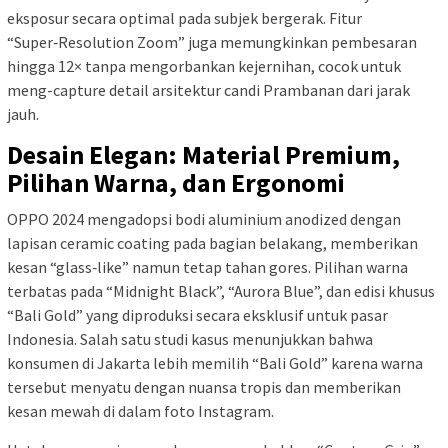
eksposur secara optimal pada subjek bergerak. Fitur
“Super‑Resolution Zoom” juga memungkinkan pembesaran
hingga 12× tanpa mengorbankan kejernihan, cocok untuk
meng-capture detail arsitektur candi Prambanan dari jarak
jauh.
Desain Elegan: Material Premium,
Pilihan Warna, dan Ergonomi
OPPO 2024 mengadopsi bodi aluminium anodized dengan
lapisan ceramic coating pada bagian belakang, memberikan
kesan “glass‑like” namun tetap tahan gores. Pilihan warna
terbatas pada “Midnight Black”, “Aurora Blue”, dan edisi khusus
“Bali Gold” yang diproduksi secara eksklusif untuk pasar
Indonesia. Salah satu studi kasus menunjukkan bahwa
konsumen di Jakarta lebih memilih “Bali Gold” karena warna
tersebut menyatu dengan nuansa tropis dan memberikan
kesan mewah di dalam foto Instagram.