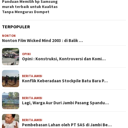
Panduan Memilih hp Samsung
murah terbaik untuk Kualitas
Tanpa Menguras Dompet
TERPOPULER
NONTON
Nonton Film Wicked Mind 2003 : di Balik …
OPINI
Opini : Konstruksi, Kontroversi dan Komi…
BERITA JAMBI
Konflik Keberadaan Stockpile Batu Bara P…
BERITA JAMBI
Lagi, Warga Aur Duri Jambi Pasang Spandu…
BERITA JAMBI
Pembebasan Lahan oleh PT SAS di Jambi Be…