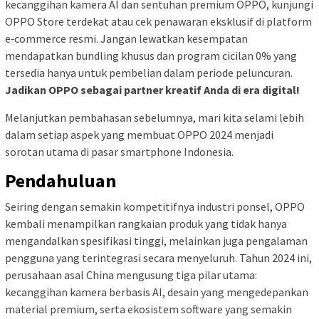
kecanggihan kamera AI dan sentuhan premium OPPO, kunjungi
OPPO Store terdekat atau cek penawaran eksklusif di platform
e‑commerce resmi. Jangan lewatkan kesempatan
mendapatkan bundling khusus dan program cicilan 0% yang
tersedia hanya untuk pembelian dalam periode peluncuran.
Jadikan OPPO sebagai partner kreatif Anda di era digital!
Melanjutkan pembahasan sebelumnya, mari kita selami lebih
dalam setiap aspek yang membuat OPPO 2024 menjadi
sorotan utama di pasar smartphone Indonesia.
Pendahuluan
Seiring dengan semakin kompetitifnya industri ponsel, OPPO
kembali menampilkan rangkaian produk yang tidak hanya
mengandalkan spesifikasi tinggi, melainkan juga pengalaman
pengguna yang terintegrasi secara menyeluruh. Tahun 2024 ini,
perusahaan asal China mengusung tiga pilar utama:
kecanggihan kamera berbasis AI, desain yang mengedepankan
material premium, serta ekosistem software yang semakin