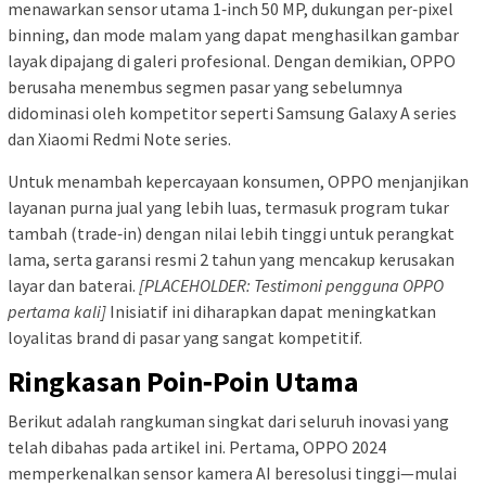
menawarkan sensor utama 1‑inch 50 MP, dukungan per‑pixel
binning, dan mode malam yang dapat menghasilkan gambar
layak dipajang di galeri profesional. Dengan demikian, OPPO
berusaha menembus segmen pasar yang sebelumnya
didominasi oleh kompetitor seperti Samsung Galaxy A series
dan Xiaomi Redmi Note series.
Untuk menambah kepercayaan konsumen, OPPO menjanjikan
layanan purna jual yang lebih luas, termasuk program tukar
tambah (trade‑in) dengan nilai lebih tinggi untuk perangkat
lama, serta garansi resmi 2 tahun yang mencakup kerusakan
layar dan baterai.
[PLACEHOLDER: Testimoni pengguna OPPO
pertama kali]
Inisiatif ini diharapkan dapat meningkatkan
loyalitas brand di pasar yang sangat kompetitif.
Ringkasan Poin‑Poin Utama
Berikut adalah rangkuman singkat dari seluruh inovasi yang
telah dibahas pada artikel ini. Pertama, OPPO 2024
memperkenalkan sensor kamera AI beresolusi tinggi—mulai