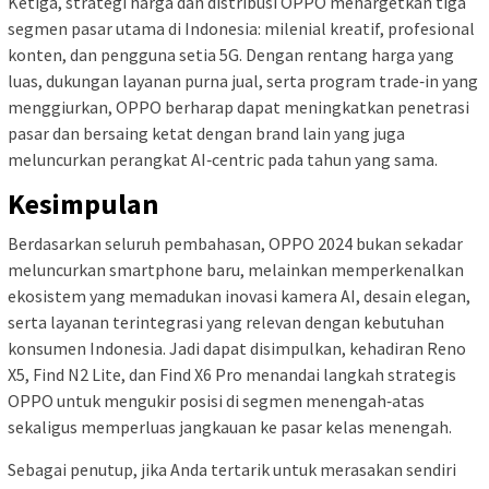
Ketiga, strategi harga dan distribusi OPPO menargetkan tiga
segmen pasar utama di Indonesia: milenial kreatif, profesional
konten, dan pengguna setia 5G. Dengan rentang harga yang
luas, dukungan layanan purna jual, serta program trade‑in yang
menggiurkan, OPPO berharap dapat meningkatkan penetrasi
pasar dan bersaing ketat dengan brand lain yang juga
meluncurkan perangkat AI‑centric pada tahun yang sama.
Kesimpulan
Berdasarkan seluruh pembahasan, OPPO 2024 bukan sekadar
meluncurkan smartphone baru, melainkan memperkenalkan
ekosistem yang memadukan inovasi kamera AI, desain elegan,
serta layanan terintegrasi yang relevan dengan kebutuhan
konsumen Indonesia. Jadi dapat disimpulkan, kehadiran Reno
X5, Find N2 Lite, dan Find X6 Pro menandai langkah strategis
OPPO untuk mengukir posisi di segmen menengah‑atas
sekaligus memperluas jangkauan ke pasar kelas menengah.
Sebagai penutup, jika Anda tertarik untuk merasakan sendiri