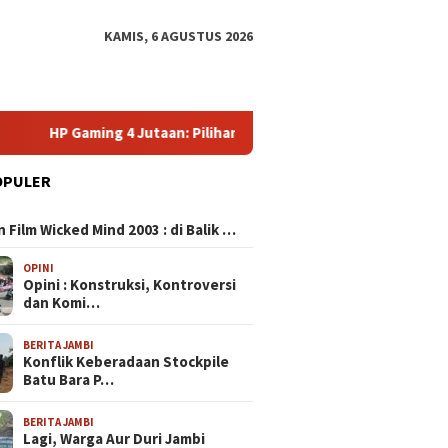
KAMIS, 6 AGUSTUS 2026
4 Jutaan: Pilihan Terbaik untuk Gamer Budget dengan Performa
OPULER
N
 Film Wicked Mind 2003 : di Balik …
OPINI
Opini : Konstruksi, Kontroversi
dan Komi…
BERITA JAMBI
Konflik Keberadaan Stockpile
Batu Bara P…
BERITA JAMBI
Lagi, Warga Aur Duri Jambi