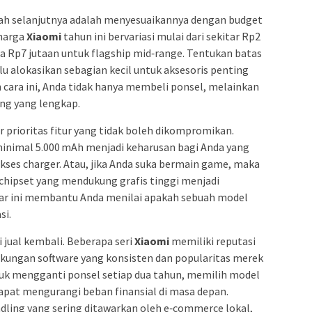
gkah selanjutnya adalah menyesuaikannya dengan budget
 harga
Xiaomi
tahun ini bervariasi mulai dari sekitar Rp2
ga Rp7 jutaan untuk flagship mid‑range. Tentukan batas
u alokasikan sebagian kecil untuk aksesoris penting
 cara ini, Anda tidak hanya membeli ponsel, melainkan
ng yang lengkap.
ar prioritas fitur yang tidak boleh dikompromikan.
minimal 5.000 mAh menjadi keharusan bagi Anda yang
akses charger. Atau, jika Anda suka bermain game, maka
 chipset yang mendukung grafis tinggi menjadi
ar ini membantu Anda menilai apakah sebuah model
si.
i jual kembali. Beberapa seri
Xiaomi
memiliki reputasi
dukungan software yang konsisten dan popularitas merek
tuk mengganti ponsel setiap dua tahun, memilih model
dapat mengurangi beban finansial di masa depan.
ling yang sering ditawarkan oleh e‑commerce lokal,