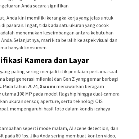
geluaran Anda secara signifikan.
 Anda kini memiliki kerangka kerja yang jelas untuk
di pasaran. Ingat, tidak ada satu ukuran yang cocok
g adalah menemukan keseimbangan antara kebutuhan
nda. Selanjutnya, mari kita beralih ke aspek visual dan
utama banyak konsumen.
fikasi Kamera dan Layar
yang paling sering menjadi titik penilaian pertama saat
a bagi generasi milenial dan Gen Z yang gemar berbagi
. Pada tahun 2024,
Xiaomi
menawarkan beragam
or utama 108 MP pada model flagship hingga dual‑camera
kan ukuran sensor, aperture, serta teknologi OIS
dapat mempengaruhi hasil foto dalam kondisi cahaya
ur tambahan seperti mode malam, AI scene detection, dan
 pada 60 fps. Jika Anda sering membuat konten video,