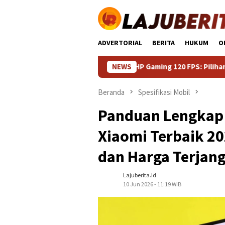
Loncat
ke
konten
ADVERTORIAL
BERITA
HUKUM
O
HP Gaming 120 FPS: Pilihan Terbaik untuk 
NEWS
Beranda
Spesifikasi Mobil
Panduan Lengkap
Xiaomi Terbaik 20
dan Harga Terjan
Lajuberita.id
10 Jun 2026 - 11:19 WIB