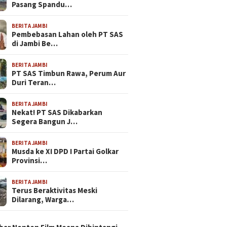
Pasang Spandu…
BERITA JAMBI
Pembebasan Lahan oleh PT SAS
di Jambi Be…
BERITA JAMBI
PT SAS Timbun Rawa, Perum Aur
Duri Teran…
BERITA JAMBI
Nekat! PT SAS Dikabarkan
Segera Bangun J…
BERITA JAMBI
Musda ke XI DPD I Partai Golkar
Provinsi…
BERITA JAMBI
Terus Beraktivitas Meski
Dilarang, Warga…
N