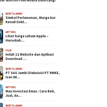
bar Nonton Film Moana Dibintangi
BERITA JAMBI
Simbol Perlawanan, Warga Aur
Kenali Dekl…
ARTIKEL
Lihat harga saham Apple –
Haruskah…
FILM
Inilah 12 Website dan Aplikasi
Download …
BERITA JAMBI
PT SAS Jambi Diakuisisi PT RMKE,
Ivan Wi…
ARTIKEL
Mau Investasi Emas : Cara Beli,
Jual, da…
BERITA JAMBI