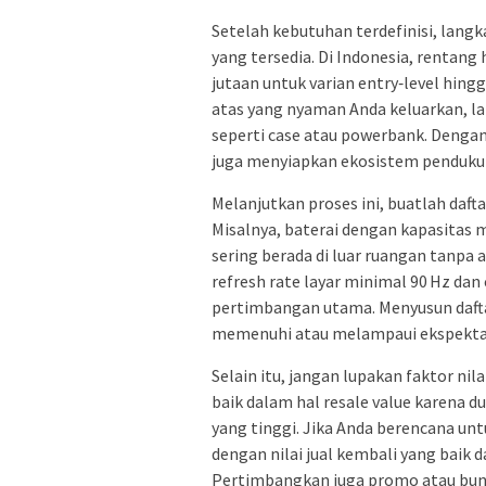
Setelah kebutuhan terdefinisi, lan
yang tersedia. Di Indonesia, rentang
jutaan untuk varian entry‑level hing
atas yang nyaman Anda keluarkan, lal
seperti case atau powerbank. Dengan
juga menyiapkan ekosistem penduku
Melanjutkan proses ini, buatlah daft
Misalnya, baterai dengan kapasitas 
sering berada di luar ruangan tanpa 
refresh rate layar minimal 90 Hz dan
pertimbangan utama. Menyusun daft
memenuhi atau melampaui ekspekta
Selain itu, jangan lupakan faktor nila
baik dalam hal resale value karena 
yang tinggi. Jika Anda berencana un
dengan nilai jual kembali yang baik 
Pertimbangkan juga promo atau bund