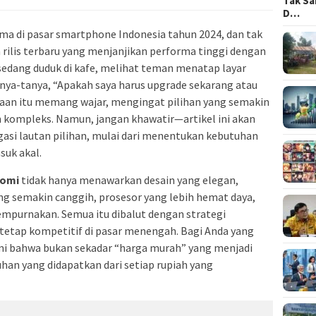
Tak Sa
D…
ma di pasar smartphone Indonesia tahun 2024, dan tak
ilis terbaru yang menjanjikan performa tinggi dengan
sedang duduk di kafe, melihat teman menatap layar
nya-tanya, “Apakah saya harus upgrade sekarang atau
aan itu memang wajar, mengingat pilihan yang semakin
n kompleks. Namun, jangan khawatir—artikel ini akan
si lautan pilihan, mulai dari menentukan kebutuhan
suk akal.
aomi
tidak hanya menawarkan desain yang elegan,
ng semakin canggih, prosesor yang lebih hemat daya,
empurnakan. Semua itu dibalut dengan strategi
etap kompetitif di pasar menengah. Bagi Anda yang
i bahwa bukan sekadar “harga murah” yang menjadi
han yang didapatkan dari setiap rupiah yang