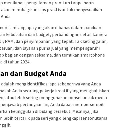
etap menikmati pengalaman premium tanpa harus
 akan membagikan tips praktis untuk menyesuaikan
 Anda.
 umum tentang apa yang akan dibahas dalam panduan
ukan kebutuhan dan budget, perbandingan detail kamera
sor, RAM, dan penyimpanan yang tepat. Tak ketinggalan,
aruan, dan layanan purna jual yang mempengaruhi
tiap bagian dengan seksama, dan temukan smartphone
a di tahun 2024.
an dan Budget Anda
 adalah mengidentifikasi apa sebenarnya yang Anda
pakah Anda seorang pekerja kreatif yang menghabiskan
eo, atau lebih sering menggunakan ponsel untuk media
 menjawab pertanyaan ini, Anda dapat mempersempit
an keunggulan di bidang tersebut. Misalnya, jika
n lebih tertarik pada seri yang dilengkapi sensor utama
nggih.