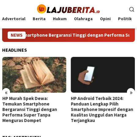
Loncat
ke
konten
Advertorial
Berita
Hukum
Olahraga
Opini
Politik
mukan Smartphone Bergaransi Tinggi dengan Performa Super 
NEWS
HEADLINES
«
»
Spek Dewa:
HP Android Terbaik 2024:
HP Terbaik
Smartphone
Panduan Lengkap Pilih
Panduan 
i Tinggi dengan
Smartphone Impresif dengan
Smartpho
Super Tanpa
Kualitas Unggul dan Harga
Kebutuhan
 Dompet
Terjangkau