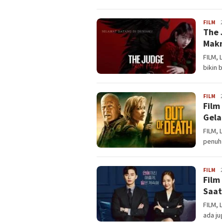
FILM
La
The 
Makn
FILM, 
bikin 
FILM
La
Film
Gela
FILM, 
penuh
FILM
La
Film
Saat
FILM, 
ada ju