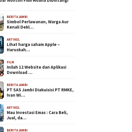
bar Nonton Film Moana Dibintangi
BERITA JAMBI
Simbol Perlawanan, Warga Aur
Kenali Dekl…
ARTIKEL
Lihat harga saham Apple –
Haruskah…
FILM
Inilah 12 Website dan Aplikasi
Download …
BERITA JAMBI
PT SAS Jambi Diakuisisi PT RMKE,
Ivan Wi…
ARTIKEL
Mau Investasi Emas : Cara Beli,
Jual, da…
BERITA JAMBI