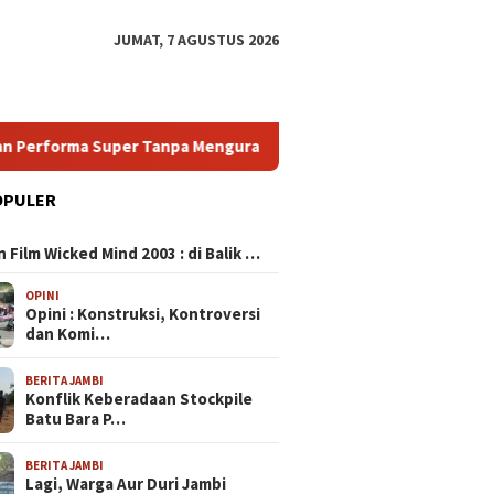
JUMAT, 7 AGUSTUS 2026
a Super Tanpa Menguras Dompet
HP Android Terbaik 202
OPULER
N
ing 120 FPS: Pilihan
 Film Wicked Mind 2003 : di Balik …
ik untuk Pengalaman
 Super Halus dan
OPINI
 Lag
Opini : Konstruksi, Kontroversi
dan Komi…
HP Murah Spek Dewa:
HP Andr
BERITA JAMBI
Temukan Smartphone
Panduan
Konflik Keberadaan Stockpile
Bergaransi Tinggi dengan
Smartph
Batu Bara P…
Performa Super Tanpa
dengan 
Menguras Dompet
Harga T
BERITA JAMBI
Lagi, Warga Aur Duri Jambi