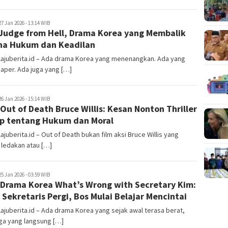
juberita.id
27 Jan 2026 - 13:14 WIB
Judge from Hell, Drama Korea yang Membalik
a Hukum dan Keadilan
Lajuberita.id – Ada drama Korea yang menenangkan. Ada yang
baper. Ada juga yang […]
juberita.id
26 Jan 2026 - 15:14 WIB
 Out of Death Bruce Willis: Kesan Nonton Thriller
p tentang Hukum dan Moral
Lajuberita.id – Out of Death bukan film aksi Bruce Willis yang
 ledakan atau […]
juberita.id
25 Jan 2026 - 03:59 WIB
 Drama Korea What’s Wrong with Secretary Kim:
 Sekretaris Pergi, Bos Mulai Belajar Mencintai
Lajuberita.id – Ada drama Korea yang sejak awal terasa berat,
ga yang langsung […]