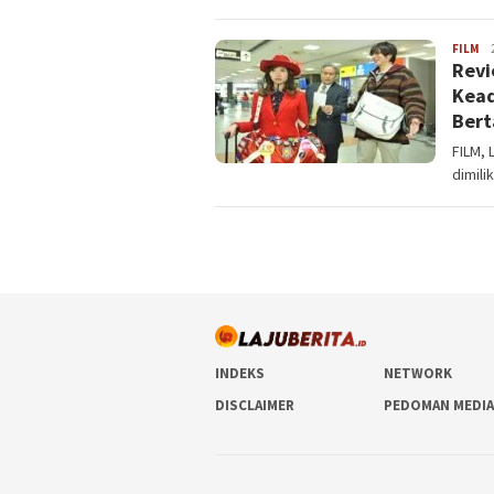
FILM
La
Revi
Kead
Bert
FILM, 
dimili
INDEKS
NETWORK
DISCLAIMER
PEDOMAN MEDIA