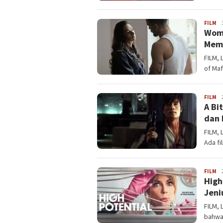
FILM
La
Wome
Memb
FILM, 
of Ma
FILM
La
A Bi
dan
FILM, 
Ada fi
FILM
La
High
Jeni
FILM, 
bahwa 