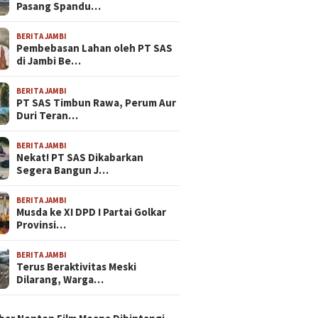
Pasang Spandu…
BERITA JAMBI
Pembebasan Lahan oleh PT SAS
di Jambi Be…
BERITA JAMBI
PT SAS Timbun Rawa, Perum Aur
Duri Teran…
BERITA JAMBI
Nekat! PT SAS Dikabarkan
Segera Bangun J…
BERITA JAMBI
Musda ke XI DPD I Partai Golkar
Provinsi…
BERITA JAMBI
Terus Beraktivitas Meski
Dilarang, Warga…
N