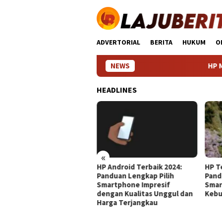
Loncat
ke
konten
ADVERTORIAL
BERITA
HUKUM
O
NEWS
HP Murah Spek
HEADLINES
«
 Murah Spek Dewa:
HP Android Terbaik 2024:
HP T
mukan Smartphone
Panduan Lengkap Pilih
Pand
garansi Tinggi dengan
Smartphone Impresif
Smar
rforma Super Tanpa
dengan Kualitas Unggul dan
Kebu
nguras Dompet
Harga Terjangkau