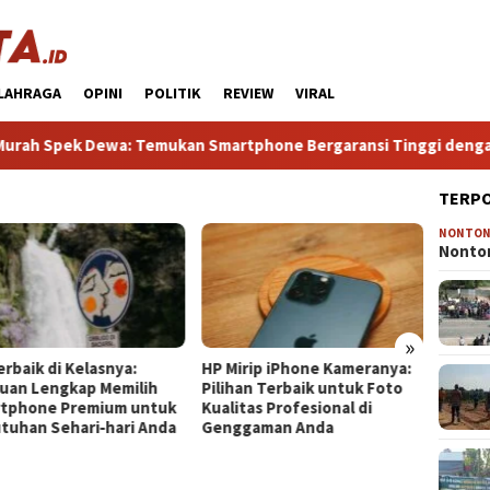
LAHRAGA
OPINI
POLITIK
REVIEW
VIRAL
 Dewa: Temukan Smartphone Bergaransi Tinggi dengan Perform
TERP
NONTO
HP Gam
Nonton
Terba
Gaming
Tanpa
»
erbaik di Kelasnya:
HP Mirip iPhone Kameranya:
uan Lengkap Memilih
Pilihan Terbaik untuk Foto
tphone Premium untuk
Kualitas Profesional di
tuhan Sehari‑hari Anda
Genggaman Anda