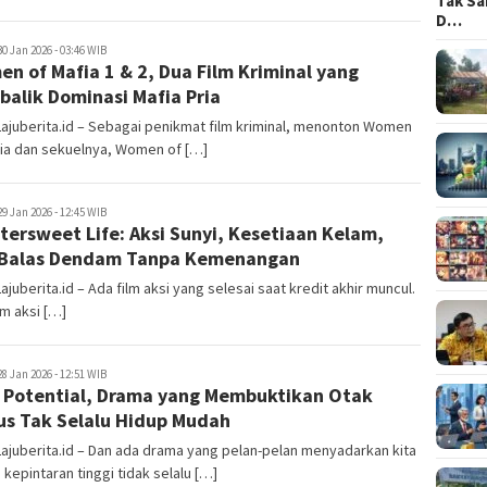
Tak Sa
D…
juberita.id
30 Jan 2026 - 03:46 WIB
n of Mafia 1 & 2, Dua Film Kriminal yang
alik Dominasi Mafia Pria
Lajuberita.id – Sebagai penikmat film kriminal, menonton Women
fia dan sekuelnya, Women of […]
juberita.id
29 Jan 2026 - 12:45 WIB
ttersweet Life: Aksi Sunyi, Kesetiaan Kelam,
 Balas Dendam Tanpa Kemenangan
Lajuberita.id – Ada film aksi yang selesai saat kredit akhir muncul.
lm aksi […]
juberita.id
28 Jan 2026 - 12:51 WIB
 Potential, Drama yang Membuktikan Otak
us Tak Selalu Hidup Mudah
Lajuberita.id – Dan ada drama yang pelan-pelan menyadarkan kita
kepintaran tinggi tidak selalu […]