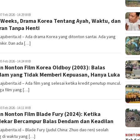
juberita.id
07 Feb 2026 - 14:29 WIB
Weeks, Drama Korea Tentang Ayah, Waktu, dan
ran Tanpa Henti
Lajuberita.id – Ada drama Korea yang ditonton santai. Ada yang
mikir. Dan ada […]
juberita.id
05 Feb 2026 - 14:24 WIB
n Nonton Film Korea Oldboy (2003): Balas
am yang Tidak Memberi Kepuasan, Hanya Luka
Lajuberita.id – Ada film yang selesai ketika kredit penutup muncul.
ga film yang […]
juberita.id
03 Feb 2026 - 14:11 WIB
n Nonton Film Blade Fury (2024): Ketika
ekar Bercampur Balas Dendam dan Keadilan
Lajuberita.id – Blade Fury (judul China: Zhuo dao ren) seolah
NONTO
 di waktu yang […]