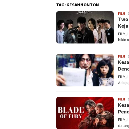
TAG:
KESANNONTON
FILM
La
Two 
Keja
FILM, 
bikin 
FILM
La
Kesa
Dend
FILM, 
Ada ju
FILM
La
Kesa
Pend
FILM, 
datang