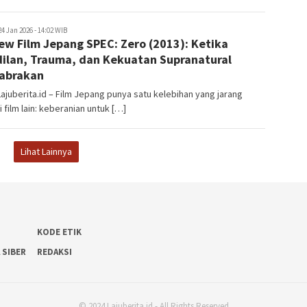
juberita.id
24 Jan 2026 - 14:02 WIB
ew Film Jepang SPEC: Zero (2013): Ketika
ilan, Trauma, dan Kekuatan Supranatural
abrakan
Lajuberita.id – Film Jepang punya satu kelebihan yang jarang
ki film lain: keberanian untuk […]
Lihat Lainnya
KODE ETIK
 SIBER
REDAKSI
© 2024 Lajuberita.id - All Rights Reserved