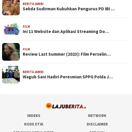
BERITA JAMBI
Sekda Sudirman Kukuhkan Pengurus PD IBI …
FILM
Ini 11 Website dan Aplikasi Streaming Do…
FILM
Review Last Summer (2023): Film Perselin…
BERITA JAMBI
Wagub Sani Hadiri Peresmian SPPG Polda J…
INDEKS
NETWORK
KODE ETIK
DISCLAIMER