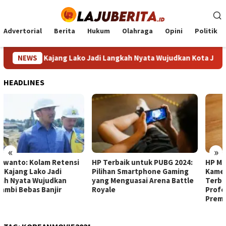
Loncat
ke
konten
Advertorial
Berita
Hukum
Olahraga
Opini
Politik
i Telaga Kajang Lako Jadi Langkah Nyata Wujudkan Kota Jambi Be
NEWS
HEADLINES
«
»
HP Terbaik untuk PUBG 2024:
HP Mirip iPhone dengan
Pilihan Smartphone Gaming
Kamera Canggih: Pilihan
yang Menguasai Arena Battle
Terbaik untuk Foto
Royale
Profesional Tanpa Harga
Premium