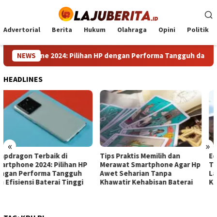
Loncat
ke
konten
Advertorial
Berita
Hukum
Olahraga
Opini
Politik
martphone 2024: Pilihan HP dengan Performa Tangguh dan Efisien
NEWS
HEADLINES
«
»
Tips Praktis Memilih dan
Edi Purwanto: Kolam Retensi
Merawat Smartphone Agar Hp
Telaga Kajang Lako Jadi
Awet Seharian Tanpa
Langkah Nyata Wujudkan
Khawatir Kehabisan Baterai
Kota Jambi Bebas Banjir