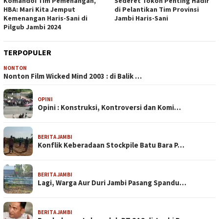
Komandoi Tim Pemenangan,
Sederet Tokoh Penting Hadir
HBA: Mari Kita Jemput
di Pelantikan Tim Provinsi
Kemenangan Haris-Sani di
Jambi Haris-Sani
Pilgub Jambi 2024
TERPOPULER
NONTON
Nonton Film Wicked Mind 2003 : di Balik …
OPINI
Opini : Konstruksi, Kontroversi dan Komi…
BERITA JAMBI
Konflik Keberadaan Stockpile Batu Bara P…
BERITA JAMBI
Lagi, Warga Aur Duri Jambi Pasang Spandu…
BERITA JAMBI