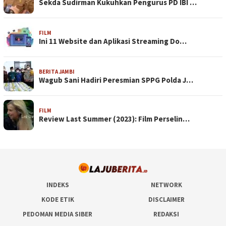
Sekda Sudirman Kukuhkan Pengurus PD IBI …
FILM
Ini 11 Website dan Aplikasi Streaming Do…
BERITA JAMBI
Wagub Sani Hadiri Peresmian SPPG Polda J…
FILM
Review Last Summer (2023): Film Perselin…
INDEKS
NETWORK
KODE ETIK
DISCLAIMER
PEDOMAN MEDIA SIBER
REDAKSI