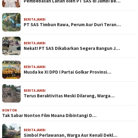
Pembebasan Lahan oleh PT SAS di Jambi Be…
BERITA JAMBI
PT SAS Timbun Rawa, Perum Aur Duri Teran…
BERITA JAMBI
Nekat! PT SAS Dikabarkan Segera Bangun J…
BERITA JAMBI
Musda ke XI DPD I Partai Golkar Provinsi…
BERITA JAMBI
Terus Beraktivitas Meski Dilarang, Warga…
NONTON
Tak Sabar Nonton Film Moana Dibintangi D…
BERITA JAMBI
Simbol Perlawanan, Warga Aur Kenali Dekl…