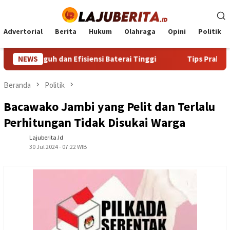
Loncat
ke
konten
Advertorial
Berita
Hukum
Olahraga
Opini
Politik
angguh dan Efisiensi Baterai Tinggi
NEWS
Tips Praktis Memil
Beranda
Politik
Bacawako Jambi yang Pelit dan Terlalu
Perhitungan Tidak Disukai Warga
Lajuberita.id
30 Jul 2024 - 07:22 WIB