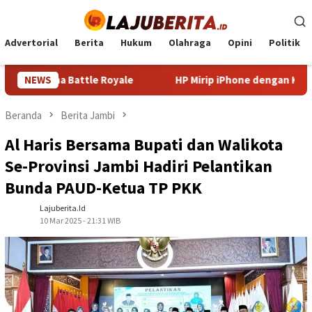
Loncat
ke
konten
Advertorial
Berita
Hukum
Olahraga
Opini
Politik
a Battle Royale
NEWS
HP Mirip iPhone dengan Kamera Canggih:
Beranda
Berita Jambi
Al Haris Bersama Bupati dan Walikota
Se-Provinsi Jambi Hadiri Pelantikan
Bunda PAUD-Ketua TP PKK
Lajuberita.id
10 Mar 2025 - 21:31 WIB