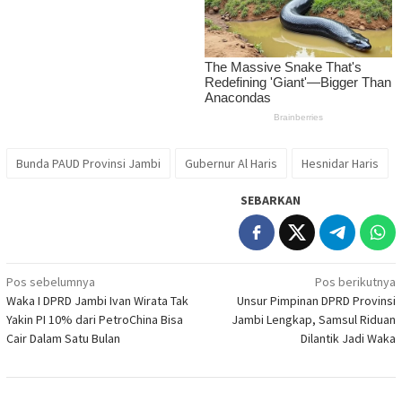
Bunda PAUD Provinsi Jambi
Gubernur Al Haris
Hesnidar Haris
SEBARKAN
Navigasi
Pos sebelumnya
Pos berikutnya
Waka I DPRD Jambi Ivan Wirata Tak
Unsur Pimpinan DPRD Provinsi
pos
Yakin PI 10% dari PetroChina Bisa
Jambi Lengkap, Samsul Riduan
Cair Dalam Satu Bulan
Dilantik Jadi Waka