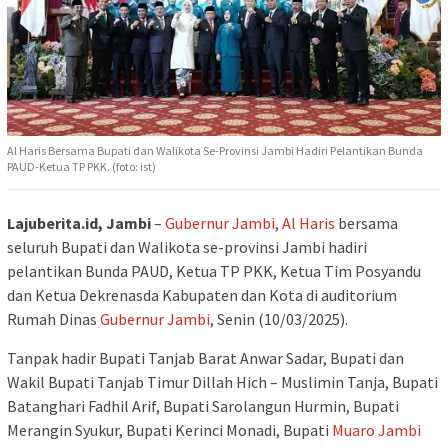
Al Haris Bersama Bupati dan Walikota Se-Provinsi Jambi Hadiri Pelantikan Bunda
PAUD-Ketua TP PKK. (foto: ist)
Lajuberita.id, Jambi
–
Gubernur Jambi
,
Al Haris
bersama
seluruh Bupati dan Walikota se-provinsi Jambi hadiri
pelantikan Bunda PAUD, Ketua TP PKK, Ketua Tim Posyandu
dan Ketua Dekrenasda Kabupaten dan Kota di auditorium
Rumah Dinas
Gubernur Jambi
, Senin (10/03/2025).
Tanpak hadir Bupati Tanjab Barat Anwar Sadar, Bupati dan
Wakil Bupati Tanjab Timur Dillah Hich – Muslimin Tanja, Bupati
Batanghari Fadhil Arif, Bupati Sarolangun Hurmin, Bupati
Merangin Syukur, Bupati Kerinci Monadi, Bupati
Muaro Jambi