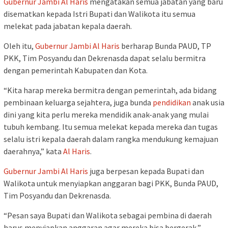
Gubernur Jambi
Al Haris
mengatakan semua jabatan yang baru
disematkan kepada Istri Bupati dan Walikota itu semua
melekat pada jabatan kepala daerah.
Oleh itu,
Gubernur Jambi
Al Haris
berharap Bunda PAUD, TP
PKK, Tim Posyandu dan Dekrenasda dapat selalu bermitra
dengan pemerintah Kabupaten dan Kota.
“Kita harap mereka bermitra dengan pemerintah, ada bidang
pembinaan keluarga sejahtera, juga bunda
pendidikan
anak usia
dini yang kita perlu mereka mendidik anak-anak yang mulai
tubuh kembang. Itu semua melekat kepada mereka dan tugas
selalu istri kepala daerah dalam rangka mendukung kemajuan
daerahnya,” kata
Al Haris
.
Gubernur Jambi
Al Haris
juga berpesan kepada Bupati dan
Walikota untuk menyiapkan anggaran bagi PKK, Bunda PAUD,
Tim Posyandu dan Dekrenasda.
“Pesan saya Bupati dan Walikota sebagai pembina di daerah
harus menyiapkan anggaran agar mereka bisa bergerak,”