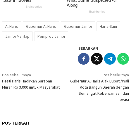
Al Haris
Gubernur Al Haris
Gubernur Jambi
Haris-Sani
Jambi Mantap
Pemprov Jambi
SEBARKAN
Navigasi
Pos sebelumnya
Pos berikutnya
Hesti Haris Hadirkan Sarapan
Gubernur Al Haris Ajak Bupati/Wali
pos
Murah Rp 3.000 untuk Masyarakat
Kota Bangun Daerah dengan
Semangat Kebersamaan dan
Inovasi
POS TERKAIT