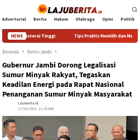
Loncat
ke
konten
Advertorial
Berita
Hukum
Olahraga
Opini
Politik
terai Tinggi
NEWS
Tips Praktis Memilih dan Merawat Smartph
Beranda
Berita Jambi
Gubernur Jambi Dorong Legalisasi
Sumur Minyak Rakyat, Tegaskan
Keadilan Energi pada Rapat Nasional
Penanganan Sumur Minyak Masyarakat
Lajuberita.id
11 Okt 2025 - 21:18 WIB