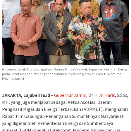
Gubernur Jambi Dorong Legalisasi Sumur Minyak Rakyat, Tegaskan Keadilan Energi
pada Rapat Nasional Penanganan Sumur Minyak Masyarakat. Foto: Diskominfo
Provinsi Jambi
JAKARTA, Lajuberita.id
–
Gubernur Jambi
, Dr. H.
Al Haris
, S.Sos,
MH, yang juga menjabat sebagai Ketua Asosiasi Daerah
Penghasil Migas dan Energi Terbarukan (ADPMET), menghadiri
Rapat Tim Gabungan Penanganan Sumur Minyak Masyarakat
yang digelar oleh Kementerian Energi dan Sumber Daya
Mineral (ESDM) melalui Direktorat Jenderal Minyak dan Gas