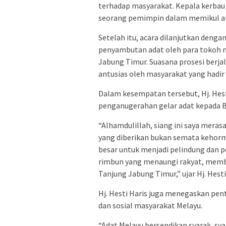
terhadap masyarakat. Kepala kerbau
seorang pemimpin dalam memikul am
Setelah itu, acara dilanjutkan dengan
penyambutan adat oleh para tokoh 
Jabung Timur. Suasana prosesi berja
antusias oleh masyarakat yang hadir
Dalam kesempatan tersebut, Hj. Hest
penganugerahan gelar adat kepada B
“Alhamdulillah, siang ini saya meras
yang diberikan bukan semata kehor
besar untuk menjadi pelindung dan p
rimbun yang menaungi rakyat, membe
Tanjung Jabung Timur,” ujar Hj. Hesti
Hj. Hesti Haris juga menegaskan pen
dan sosial masyarakat Melayu.
“Adat Melayu bersendikan syarak, syar