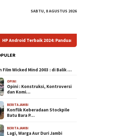
SABTU, 8 AGUSTUS 2026
rbaik 2024: Panduan Lengkap Pilih Smartphone Impresif dengan 
OPULER
N
 Film Wicked Mind 2003 : di Balik …
OPINI
Opini : Konstruksi, Kontroversi
dan Komi…
BERITA JAMBI
Konflik Keberadaan Stockpile
Batu Bara P…
BERITA JAMBI
Lagi, Warga Aur Duri Jambi