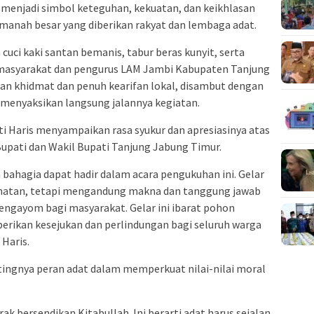
 menjadi simbol keteguhan, kekuatan, dan keikhlasan
anah besar yang diberikan rakyat dan lembaga adat.
 cuci kaki santan bemanis, tabur beras kunyit, serta
masyarakat dan pengurus LAM Jambi Kabupaten Tanjung
lan khidmat dan penuh kearifan lokal, disambut dengan
 menyaksikan langsung jalannya kegiatan.
i Haris menyampaikan rasa syukur dan apresiasinya atas
upati dan Wakil Bupati Tanjung Jabung Timur.
a bahagia dapat hadir dalam acara pengukuhan ini. Gelar
matan, tetapi mengandung makna dan tanggung jawab
engayom bagi masyarakat. Gelar ini ibarat pohon
rikan kesejukan dan perlindungan bagi seluruh warga
 Haris.
tingnya peran adat dalam memperkuat nilai-nilai moral
ak bersendikan Kitabullah. Ini berarti adat harus sejalan