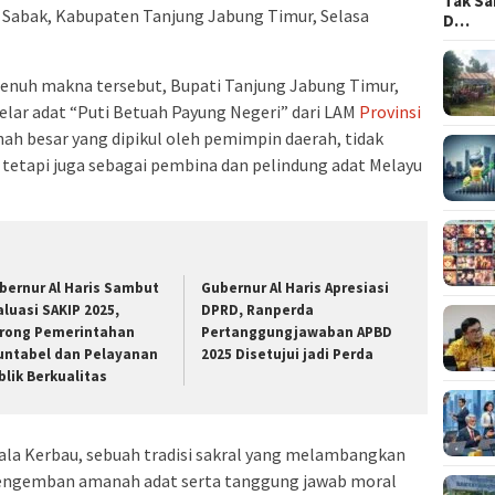
Tak Sa
 Sabak, Kabupaten Tanjung Jabung Timur, Selasa
D…
penuh makna tersebut, Bupati Tanjung Jabung Timur,
gelar adat “Puti Betuah Payung Negeri” dari LAM
Provinsi
nah besar yang dipikul oleh pemimpin daerah, tidak
tetapi juga sebagai pembina dan pelindung adat Melayu
bernur Al Haris Sambut
Gubernur Al Haris Apresiasi
aluasi SAKIP 2025,
DPRD, Ranperda
rong Pemerintahan
Pertanggungjawaban APBD
untabel dan Pelayanan
2025 Disetujui jadi Perda
blik Berkualitas
pala Kerbau, sebuah tradisi sakral yang melambangkan
engemban amanah adat serta tanggung jawab moral