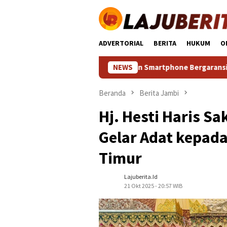
Loncat
ke
konten
ADVERTORIAL
BERITA
HUKUM
O
rah Spek Dewa: Temukan Smartphone Bergaransi Tinggi dengan
NEWS
Beranda
Berita Jambi
Hj. Hesti Haris S
Gelar Adat kepad
Timur
Lajuberita.id
21 Okt 2025 - 20:57 WIB