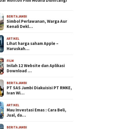
bar Nonton Film Moana Dibintangi
BERITA JAMBI
Simbol Perlawanan, Warga Aur
Kenali Dekl…
ARTIKEL
Lihat harga saham Apple –
Haruskah…
FILM
Inilah 12 Website dan Aplikasi
Download …
BERITA JAMBI
PT SAS Jambi Diakuisisi PT RMKE,
Ivan Wi…
ARTIKEL
Mau Investasi Emas : Cara Beli,
Jual, da…
BERITA JAMBI