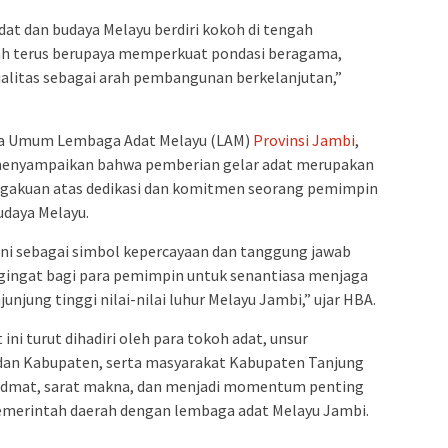
dat dan budaya Melayu berdiri kokoh di tengah
h terus berupaya memperkuat pondasi beragama,
ualitas sebagai arah pembangunan berkelanjutan,”
a Umum Lembaga Adat Melayu (LAM)
Provinsi Jambi
,
) menyampaikan bahwa pemberian gelar adat merupakan
gakuan atas dedikasi dan komitmen seorang pemimpin
udaya Melayu.
ni sebagai simbol kepercayaan dan tanggung jawab
ngingat bagi para pemimpin untuk senantiasa menjaga
jung tinggi nilai-nilai luhur Melayu Jambi,” ujar HBA.
ni turut dihadiri oleh para tokoh adat, unsur
dan Kabupaten, serta masyarakat Kabupaten Tanjung
hidmat, sarat makna, dan menjadi momentum penting
emerintah daerah dengan lembaga adat Melayu Jambi.