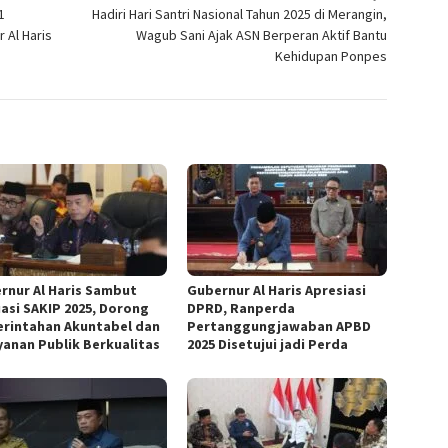
1
Hadiri Hari Santri Nasional Tahun 2025 di Merangin,
 Al Haris
Wagub Sani Ajak ASN Berperan Aktif Bantu
Kehidupan Ponpes
rnur Al Haris Sambut
Gubernur Al Haris Apresiasi
uasi SAKIP 2025, Dorong
DPRD, Ranperda
rintahan Akuntabel dan
Pertanggungjawaban APBD
yanan Publik Berkualitas
2025 Disetujui jadi Perda