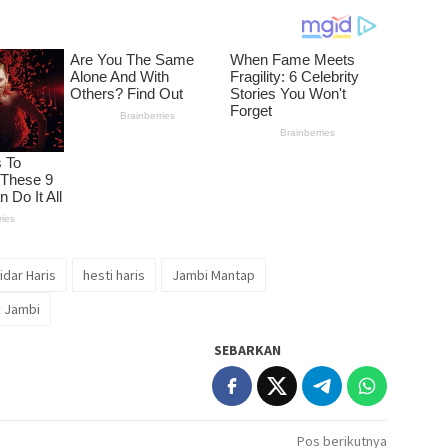
idar Haris
hesti haris
Jambi Mantap
 Jambi
SEBARKAN
Pos berikutnya