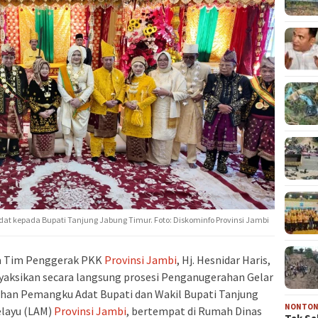
dat kepada Bupati Tanjung Jabung Timur. Foto: Diskominfo Provinsi Jambi
a Tim Penggerak PKK
Provinsi Jambi
, Hj. Hesnidar Haris,
nyaksikan secara langsung prosesi Penganugerahan Gelar
han Pemangku Adat Bupati dan Wakil Bupati Tanjung
NONTO
layu (LAM)
Provinsi Jambi
, bertempat di Rumah Dinas