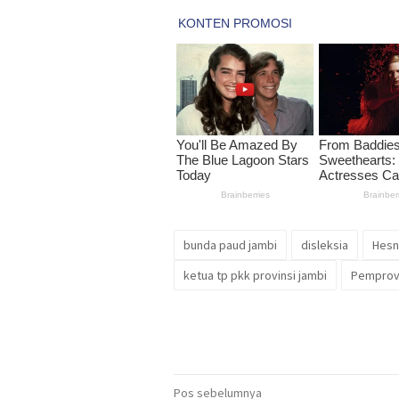
bunda paud jambi
disleksia
Hesn
ketua tp pkk provinsi jambi
Pemprov
Navigasi
Pos sebelumnya