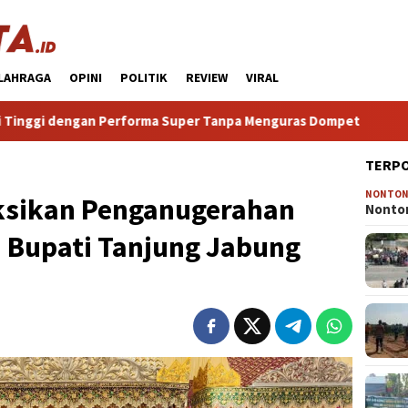
LAHRAGA
OPINI
POLITIK
REVIEW
VIRAL
 Performa Super Tanpa Menguras Dompet
HP Android Te
TERP
NONTO
aksikan Penganugerahan
Nonton
a Bupati Tanjung Jabung