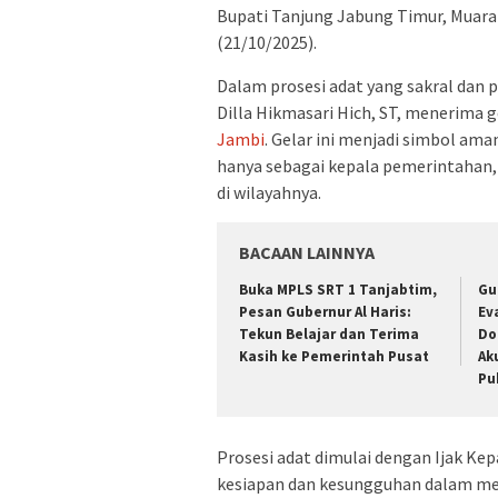
Bupati Tanjung Jabung Timur, Muara
(21/10/2025).
Dalam prosesi adat yang sakral dan 
Dilla Hikmasari Hich, ST, menerima 
Jambi
. Gelar ini menjadi simbol ama
hanya sebagai kepala pemerintahan, 
di wilayahnya.
BACAAN LAINNYA
Buka MPLS SRT 1 Tanjabtim,
Gu
Pesan Gubernur Al Haris:
Ev
Tekun Belajar dan Terima
Do
Kasih ke Pemerintah Pusat
Ak
Pu
Prosesi adat dimulai dengan Ijak Ke
kesiapan dan kesungguhan dalam m