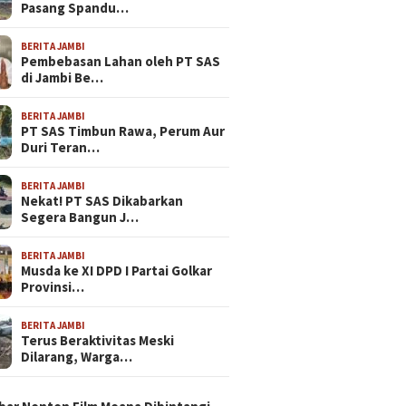
Pasang Spandu…
BERITA JAMBI
Pembebasan Lahan oleh PT SAS
di Jambi Be…
BERITA JAMBI
PT SAS Timbun Rawa, Perum Aur
Duri Teran…
BERITA JAMBI
Nekat! PT SAS Dikabarkan
Segera Bangun J…
BERITA JAMBI
Musda ke XI DPD I Partai Golkar
Provinsi…
BERITA JAMBI
Terus Beraktivitas Meski
Dilarang, Warga…
N