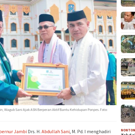
in, Wagub Sani Ajak ASN Berperan Aktif Bantu Kehidupan Ponpes. Foto:
NONTO
bernur Jambi
Drs. H.
Abdullah Sani
, M. Pd. I menghadiri