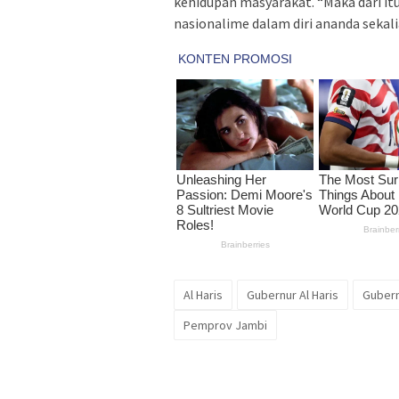
kehidupan masyarakat. “Maka dari it
nasionalime dalam diri ananda sekal
Al Haris
Gubernur Al Haris
Gubern
Pemprov Jambi