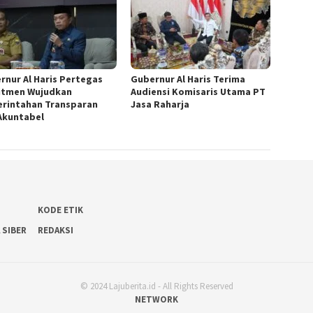
rnur Al Haris Pertegas
Gubernur Al Haris Terima
tmen Wujudkan
Audiensi Komisaris Utama PT
rintahan Transparan
Jasa Raharja
Akuntabel
KODE ETIK
 SIBER
REDAKSI
© 2024 Lajuberita.id - All Rights Reserved
NETWORK