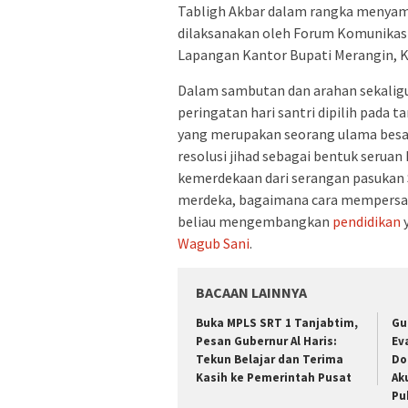
Tabligh Akbar dalam rangka menyamb
dilaksanakan oleh Forum Komunikas
Lapangan Kantor Bupati Merangin, K
Dalam sambutan dan arahan sekaligu
peringatan hari santri dipilih pada 
yang merupakan seorang ulama besa
resolusi jihad sebagai bentuk seru
kemerdekaan dari serangan pasukan 
merdeka, bagaimana cara mempersa
beliau mengembangkan
pendidikan
y
Wagub Sani
.
BACAAN LAINNYA
Buka MPLS SRT 1 Tanjabtim,
Gu
Pesan Gubernur Al Haris:
Ev
Tekun Belajar dan Terima
Do
Kasih ke Pemerintah Pusat
Ak
Pu