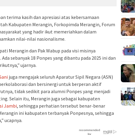
n terima kasih dan apresiasi atas kebersamaan
ntah Kabupaten Merangin, Forkopimda Merangin, Forum
asyarakat yang hadir ikut memeriahkan dalam
amkan nilai-nilai nasionalisme.
pati Merangin dan Pak Wabup pada visi misinya
 Ada sebanyak 18 Ponpes yang dibantu pada 2025 ini dan
rikutnya,” ujarnya.
Sani
juga mengajak seluruh Aparatur Sipil Negara (ASN)
rkolaborasi dan bersinergi untuk berperan aktif
nya, tidak sedikit para alumni Ponpes yang menjadi
g. Selain itu, Merangin juga sebagai kabupaten
si Jambi
, sehingga perhatian tersebut benar-benar
’Merangin ini kabupaten terbanyak Ponpesnya, sehingga
,” ucapnya.