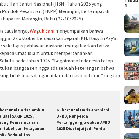
Tak Sa
ut Hari Santri Nasional (HSN) Tahun 2025 yang
D…
i Pondok Pesantren (FKPP) Merangin, bertempat di
abupaten Merangin, Rabu (22/10/2025).
s tausiahnya,
Wagub Sani
menyampaikan bahwa
tanggal 22 oktober berdasarkan sejarah KH. Hasyim Asy’ari
r sekaligus pahlawan nasional mengeluarkan fatwa
an kepada umat Islam untuk mempertahankan
Sekutu pada tahun 1945. “Bagaimana Indonesia tetap
tukan bangsa sehingga ada sebuah keterangan bahwa
ang tidak lepas dengan nilai-nilai nasionalisme,” ungkap
bernur Al Haris Sambut
Gubernur Al Haris Apresiasi
aluasi SAKIP 2025,
DPRD, Ranperda
rong Pemerintahan
Pertanggungjawaban APBD
untabel dan Pelayanan
2025 Disetujui jadi Perda
blik Berkualitas