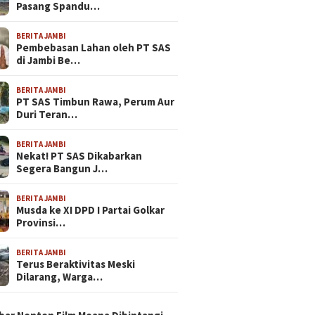
Pasang Spandu…
BERITA JAMBI
Pembebasan Lahan oleh PT SAS
di Jambi Be…
BERITA JAMBI
PT SAS Timbun Rawa, Perum Aur
Duri Teran…
BERITA JAMBI
Nekat! PT SAS Dikabarkan
Segera Bangun J…
BERITA JAMBI
Musda ke XI DPD I Partai Golkar
Provinsi…
BERITA JAMBI
Terus Beraktivitas Meski
Dilarang, Warga…
N