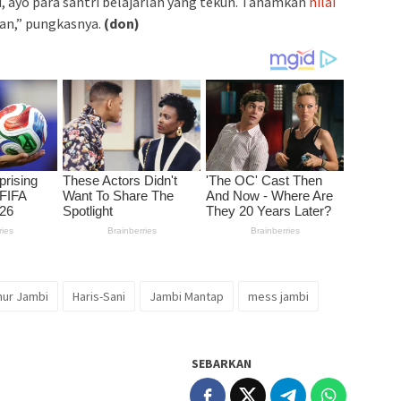
u, ayo para santri belajarlah yang tekun. Tanamkan
nilai
ian,” pungkasnya.
(don)
ur Jambi
Haris-Sani
Jambi Mantap
mess jambi
SEBARKAN