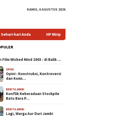
KAMIS, 6 AGUSTUS 2026
HP Mirip iPhone Kameranya: Pilihan Terbaik untuk Foto 
OPULER
N
 Film Wicked Mind 2003 : di Balik …
OPINI
Opini : Konstruksi, Kontroversi
dan Komi…
BERITA JAMBI
Konflik Keberadaan Stockpile
Batu Bara P…
BERITA JAMBI
Lagi, Warga Aur Duri Jambi