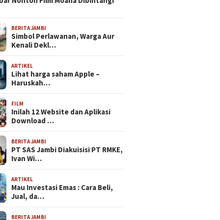
bar Nonton Film Moana Dibintangi
BERITA JAMBI
Simbol Perlawanan, Warga Aur
Kenali Dekl…
ARTIKEL
Lihat harga saham Apple –
Haruskah…
FILM
Inilah 12 Website dan Aplikasi
Download …
BERITA JAMBI
PT SAS Jambi Diakuisisi PT RMKE,
Ivan Wi…
ARTIKEL
Mau Investasi Emas : Cara Beli,
Jual, da…
BERITA JAMBI