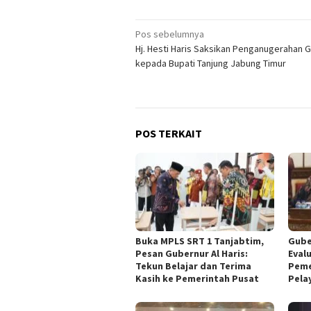
Navigasi
Pos sebelumnya
Hj. Hesti Haris Saksikan Penganugerahan G
pos
kepada Bupati Tanjung Jabung Timur
POS TERKAIT
Buka MPLS SRT 1 Tanjabtim,
Gube
Pesan Gubernur Al Haris:
Eval
Tekun Belajar dan Terima
Peme
Kasih ke Pemerintah Pusat
Pela