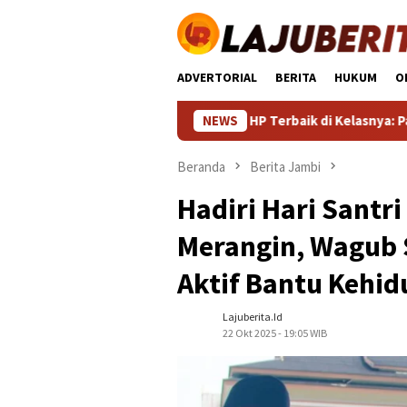
Loncat
ke
konten
ADVERTORIAL
BERITA
HUKUM
O
HP Terbaik di Kelasnya: Panduan Lengkap
NEWS
Beranda
Berita Jambi
Hadiri Hari Santr
Merangin, Wagub 
Aktif Bantu Kehi
Lajuberita.id
22 Okt 2025 - 19:05 WIB