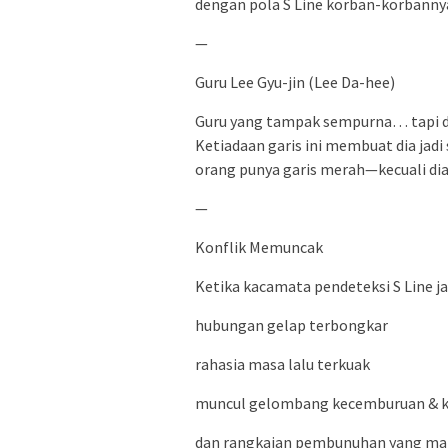
dengan pola S Line korban-korbannya
—
Guru Lee Gyu-jin (Lee Da-hee)
Guru yang tampak sempurna… tapi dia
Ketiadaan garis ini membuat dia jad
orang punya garis merah—kecuali dia 
—
Konflik Memuncak
Ketika kacamata pendeteksi S Line ja
hubungan gelap terbongkar
rahasia masa lalu terkuak
muncul gelombang kecemburuan & k
dan rangkaian pembunuhan yang ma