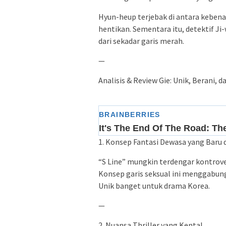
Hyun-heup terjebak di antara keben
hentikan. Sementara itu, detektif Ji
dari sekadar garis merah.
—
Analisis & Review Gie: Unik, Berani, 
1. Konsep Fantasi Dewasa yang Baru 
“S Line” mungkin terdengar kontrove
Konsep garis seksual ini menggabungk
Unik banget untuk drama Korea.
—
2. Nuansa Thriller yang Kental