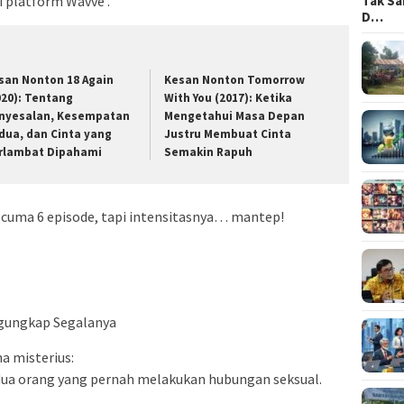
Tak Sa
i platform Wavve .
D…
san Nonton 18 Again
Kesan Nonton Tomorrow
020): Tentang
With You (2017): Ketika
nyesalan, Kesempatan
Mengetahui Masa Depan
dua, dan Cinta yang
Justru Membuat Cinta
rlambat Dipahami
Semakin Rapuh
 cuma 6 episode, tapi intensitasnya… mantep!
ngungkap Segalanya
a misterius:
dua orang yang pernah melakukan hubungan seksual.