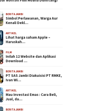
bar Nonton Film Moana Dibintangi
BERITA JAMBI
Simbol Perlawanan, Warga Aur
Kenali Dekl…
ARTIKEL
Lihat harga saham Apple –
Haruskah…
FILM
Inilah 12 Website dan Aplikasi
Download …
BERITA JAMBI
PT SAS Jambi Diakuisisi PT RMKE,
Ivan Wi…
ARTIKEL
Mau Investasi Emas : Cara Beli,
Jual, da…
BERITA JAMBI