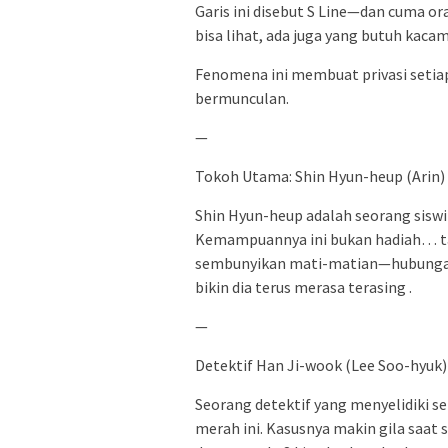
Garis ini disebut S Line—dan cuma or
bisa lihat, ada juga yang butuh kac
Fenomena ini membuat privasi setia
bermunculan.
—
Tokoh Utama: Shin Hyun-heup (Arin)
Shin Hyun-heup adalah seorang sisw
Kemampuannya ini bukan hadiah… tap
sembunyikan mati-matian—hubungan,
bikin dia terus merasa terasing .
—
Detektif Han Ji-wook (Lee Soo-hyuk)
Seorang detektif yang menyelidiki s
merah ini. Kasusnya makin gila saat