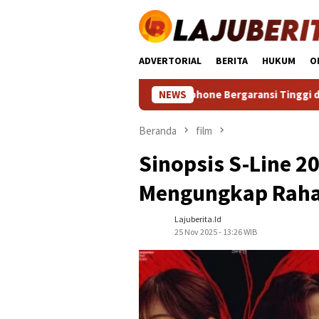
Loncat
ke
konten
ADVERTORIAL
BERITA
HUKUM
O
a: Temukan Smartphone Bergaransi Tinggi dengan Performa S
NEWS
Beranda
film
Sinopsis S-Line 2
Mengungkap Raha
Lajuberita.id
25 Nov 2025 - 13:26 WIB