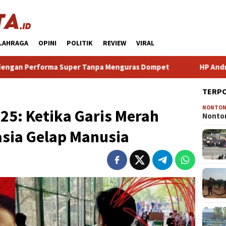
LAHRAGA
OPINI
POLITIK
REVIEW
VIRAL
uper Tanpa Menguras Dompet
HP Android Terbaik 2024: P
TERP
NONTO
025: Ketika Garis Merah
Nonton
sia Gelap Manusia