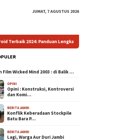
JUMAT, 7 AGUSTUS 2026
anduan Lengkap Pilih Smartphone Impresif dengan Kualitas Ungg
OPULER
N
 Film Wicked Mind 2003 : di Balik …
OPINI
Opini : Konstruksi, Kontroversi
dan Komi…
BERITA JAMBI
Konflik Keberadaan Stockpile
Batu Bara P…
BERITA JAMBI
Lagi, Warga Aur Duri Jambi