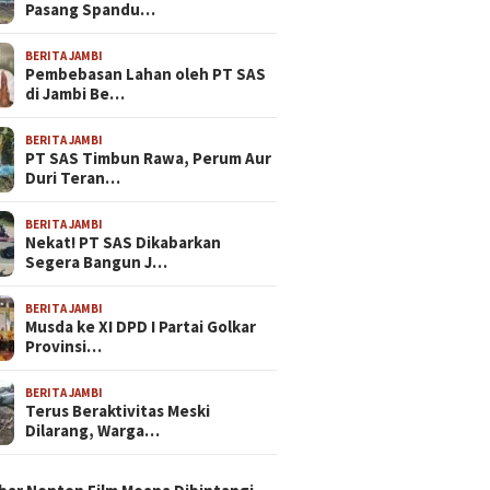
Pasang Spandu…
BERITA JAMBI
Pembebasan Lahan oleh PT SAS
di Jambi Be…
BERITA JAMBI
PT SAS Timbun Rawa, Perum Aur
Duri Teran…
BERITA JAMBI
Nekat! PT SAS Dikabarkan
Segera Bangun J…
BERITA JAMBI
Musda ke XI DPD I Partai Golkar
Provinsi…
BERITA JAMBI
Terus Beraktivitas Meski
Dilarang, Warga…
N