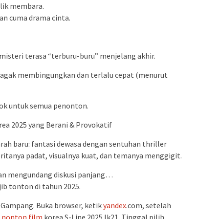
flik membara.
an cuma drama cinta.
misteri terasa “terburu-buru” menjelang akhir.
 agak membingungkan dan terlalu cepat (menurut
ok untuk semua penonton.
ea 2025 yang Berani & Provokatif
ah baru: fantasi dewasa dengan sentuhan thriller
eritanya padat, visualnya kuat, dan temanya menggigit.
 dan mengundang diskusi panjang…
jib tonton di tahun 2025.
. Gampang. Buka browser, ketik
yandex
.com, setelah
k
nonton
film
korea S-Line 2025 lk21. Tinggal pilih