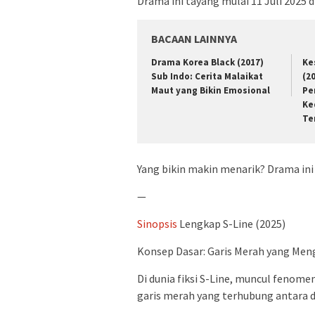
Drama ini tayang mulai 11 Juli 2025 d
BACAAN LAINNYA
Drama Korea Black (2017)
Ke
Sub Indo: Cerita Malaikat
(2
Maut yang Bikin Emosional
Pe
Ke
Te
Yang bikin makin menarik? Drama ini
—
Sinopsis
Lengkap S-Line (2025)
Konsep Dasar: Garis Merah yang Me
Di dunia fiksi S-Line, muncul fenomen
garis merah yang terhubung antara 