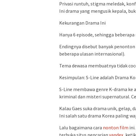
Privasi runtuh, stigma meledak, kon
Ini drama yang mengusik kepala, buk
Kekurangan Drama Ini
Hanya 6 episode, sehingga beberapa 
Endingnya disebut banyak penonton
beberapa ulasan internasional).
Tema dewasa membuatnya tidak coc
Kesimpulan: S-Line adalah Drama Kor
S-Line membawa genre K-drama ke ar
kriminal dan misteri supernatural. C
Kalau Gaes suka drama unik, gelap,
Ini salah satu drama Korea paling wa
Lalu bagaimana cara
nonton
film
ini
terbuka situs pencarian
yandex
, keti