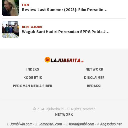
FILM
Review Last Summer (2023): Film Perselin…
BERITA JAMBI
Wagub Sani Hadiri Peresmian SPPG Polda J…
INDEKS
NETWORK
KODE ETIK
DISCLAIMER
PEDOMAN MEDIA SIBER
REDAKSI
© 2024 Lajuberita.id - All Rights Reserved
NETWORK
1.
Jambiwin.com
- 2.
Jambiseru.com
- 3.
Koranjambi.com
- 4.
Angsoduo.net