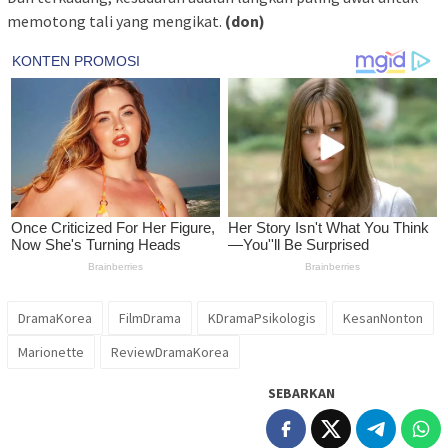
memotong tali yang mengikat.
(don)
DramaKorea
FilmDrama
KDramaPsikologis
KesanNonton
Marionette
ReviewDramaKorea
SEBARKAN