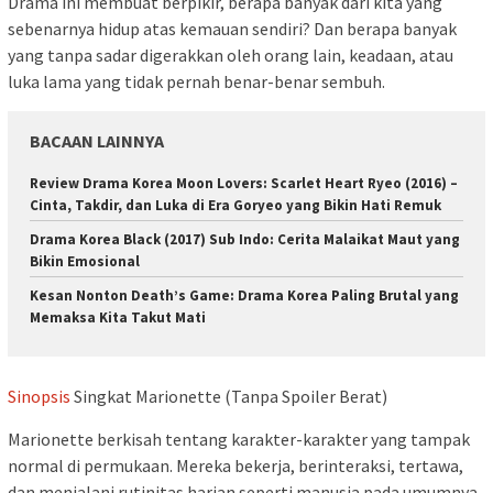
Drama ini membuat berpikir, berapa banyak dari kita yang
sebenarnya hidup atas kemauan sendiri? Dan berapa banyak
yang tanpa sadar digerakkan oleh orang lain, keadaan, atau
luka lama yang tidak pernah benar-benar sembuh.
BACAAN LAINNYA
Review Drama Korea Moon Lovers: Scarlet Heart Ryeo (2016) –
Cinta, Takdir, dan Luka di Era Goryeo yang Bikin Hati Remuk
Drama Korea Black (2017) Sub Indo: Cerita Malaikat Maut yang
Bikin Emosional
Kesan Nonton Death’s Game: Drama Korea Paling Brutal yang
Memaksa Kita Takut Mati
Sinopsis
Singkat Marionette (Tanpa Spoiler Berat)
Marionette berkisah tentang karakter-karakter yang tampak
normal di permukaan. Mereka bekerja, berinteraksi, tertawa,
dan menjalani rutinitas harian seperti manusia pada umumnya.