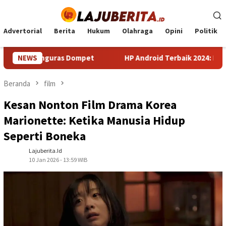
Loncat
ke
konten
Advertorial
Berita
Hukum
Olahraga
Opini
Politik
guras Dompet
NEWS
HP Android Terbaik 2024: Panduan Lengkap 
Beranda
film
Kesan Nonton Film Drama Korea
Marionette: Ketika Manusia Hidup
Seperti Boneka
Lajuberita.id
10 Jan 2026 - 13:59 WIB