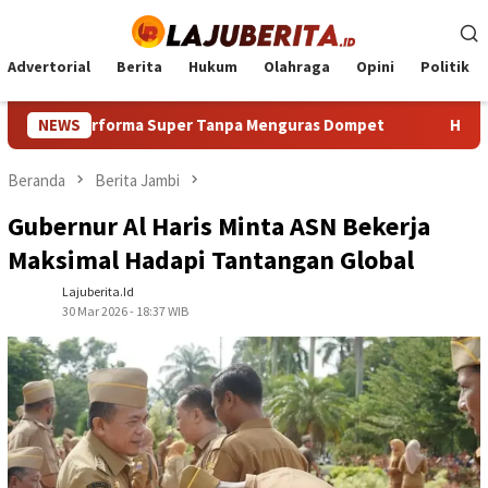
Loncat
ke
konten
Advertorial
Berita
Hukum
Olahraga
Opini
Politik
erforma Super Tanpa Menguras Dompet
NEWS
HP Android Terba
Beranda
Berita Jambi
Gubernur Al Haris Minta ASN Bekerja
Maksimal Hadapi Tantangan Global
Lajuberita.id
30 Mar 2026 - 18:37 WIB