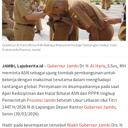
Gubernur Al Haris Minta ASN Bekerja Maksimal Hadapi Tantangan Global. Foto:
Diskominfo Provinsi Jambi
JAMBI, Lajuberita.id
–
Gubernur Jambi
Dr. H.
Al Haris
, S.Sos, MH
meminta ASN sebagai ujung tombak pembangunan untuk
bekerja dengan maksimal terutama dalam menghadapi
tantangan global. Pernyataan ini disampaikannya pada saat
Apel Kedisiplinan dan Halal Bihalal ASN dan PPPK lingkup
Pemerintah
Provinsi Jambi
Setelah Libur Lebaran Idul Fitri
1447 H/2026 M di Lapangan Depan Kantor
Gubernur Jambi
,
Senin (30/03/2026).
Hadir pada kesempatan tersebut
Wakil Gubernur Jambi
Drs. H.