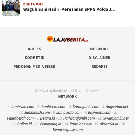
BERITA JAMBI
Wagub Sani Hadiri Peresmian SPPG Polda J…
INDEKS
NETWORK
KODE ETIK
DISCLAIMER
PEDOMAN MEDIA SIBER
REDAKSI
© 2024 Lajuberita.id - All Rights Reserved
NETWORK
1.
Jambiwin.com
- 2.
Jambiseru.com
- 3.
Koranjambi.com
- 4.
Angsoduo.net
- 5.
Jambiflash.com
- 6.
Jambikata.com
- 7.
Esamesta.com
- 8.
Pilardaerah.com
- 9.
Betara.id
- 10.
Pariwarajambi.com
- 11.
Swarajambi.net
- 12.
Bulian.id
- 13.
Pemayung.id
- 14.
Portalone.net
- 15.
Aksara24.id
- 16.
Kerinciexpose.com