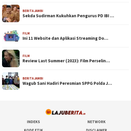
BERITA JAMBI
Sekda Sudirman Kukuhkan Pengurus PD IBI …
FILM
Ini 11 Website dan Aplikasi Streaming Do…
FILM
Review Last Summer (2023): Film Perselin…
BERITA JAMBI
Wagub Sani Hadiri Peresmian SPPG Polda J…
INDEKS
NETWORK
KODE ETIK
DISCLAIMER