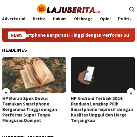
Loncat
ke
konten
Advertorial
Berita
Hukum
Olahraga
Opini
Politik
ukan Smartphone Bergaransi Tinggi dengan Performa Super Ta
NEWS
HEADLINES
«
»
HP Murah Spek Dewa:
HP Android Terbaik 2024:
Temukan Smartphone
Panduan Lengkap Pilih
Bergaransi Tinggi dengan
Smartphone Impresif dengan
Performa Super Tanpa
Kualitas Unggul dan Harga
Menguras Dompet
Terjangkau