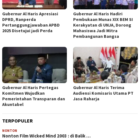
Gubernur Al Haris Apresiasi
Gubernur Al Haris Hadiri
DPRD, Ranperda
Pembukaan Munas XIX BEM SI
Pertanggungjawaban APBD
Kerakyatan di UNJA, Dorong
2025 Disetujui jadi Perda
Mahasiswa Jadi Mitra
Pembangunan Bangsa
Gubernur Al Haris Pertegas
Gubernur Al Haris Terima
Komitmen Wujudkan
Audiensi Komisaris Utama PT
Pemerintahan Transparan dan
Jasa Raharja
Akuntabel
TERPOPULER
NONTON
Nonton Film Wicked Mind 2003 : di Balik …