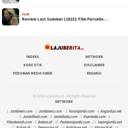
FILM
Review Last Summer (2023): Film Perselin…
INDEKS
NETWORK
KODE ETIK
DISCLAIMER
PEDOMAN MEDIA SIBER
REDAKSI
© 2024 Lajuberita.id - All Rights Reserved
NETWORK
1.
Jambiwin.com
- 2.
Jambiseru.com
- 3.
Koranjambi.com
- 4.
Angsoduo.net
- 5.
Jambiflash.com
- 6.
Jambikata.com
- 7.
Esamesta.com
- 8.
Pilardaerah.com
- 9.
Betara.id
- 10.
Pariwarajambi.com
- 11.
Swarajambi.net
- 12.
Bulian.id
- 13.
Pemayung.id
- 14.
Portalone.net
- 15.
Aksara24.id
- 16.