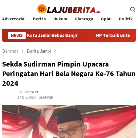
Loncat
ke
konten
Advertorial
Berita
Hukum
Olahraga
Opini
Politik
 Kota Jambi Bebas Banjir
NEWS
HP Terbaik untuk PUBG 2024: P
Beranda
Berita Jambi
Sekda Sudirman Pimpin Upacara
Peringatan Hari Bela Negara Ke-76 Tahun
2024
Lajuberita.id
19 Des 2024 - 19:05 WIB